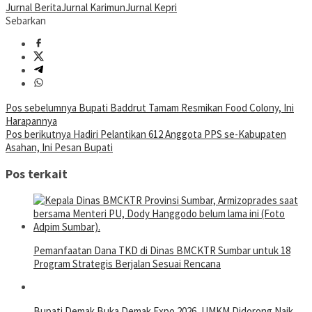
Jurnal Berita
Jurnal Karimun
Jurnal Kepri
Sebarkan
Navigasi
Pos sebelumnya
Bupati Baddrut Tamam Resmikan Food Colony, Ini
Harapannya
pos
Pos berikutnya
Hadiri Pelantikan 612 Anggota PPS se-Kabupaten
Asahan, Ini Pesan Bupati
Pos terkait
Pemanfaatan Dana TKD di Dinas BMCKTR Sumbar untuk 18
Program Strategis Berjalan Sesuai Rencana
Bupati Demak Buka Demak Expo 2026, UMKM Didorong Naik