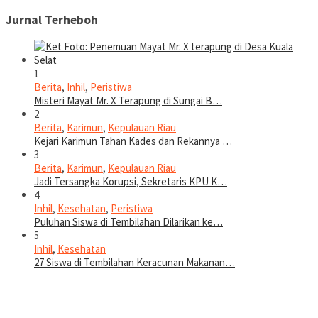
Jurnal Terheboh
1
Berita
,
Inhil
,
Peristiwa
Misteri Mayat Mr. X Terapung di Sungai B…
2
Berita
,
Karimun
,
Kepulauan Riau
Kejari Karimun Tahan Kades dan Rekannya …
3
Berita
,
Karimun
,
Kepulauan Riau
Jadi Tersangka Korupsi, Sekretaris KPU K…
4
Inhil
,
Kesehatan
,
Peristiwa
Puluhan Siswa di Tembilahan Dilarikan ke…
5
Inhil
,
Kesehatan
27 Siswa di Tembilahan Keracunan Makanan…