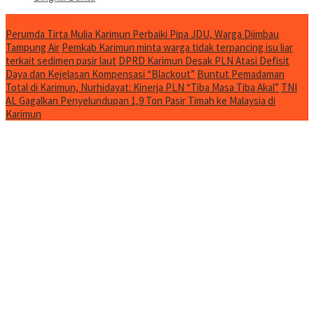
Jurnal Spesial
Perumda Tirta Mulia Karimun Perbaiki Pipa JDU, Warga Diimbau
Tampung Air
Pemkab Karimun minta warga tidak terpancing isu liar
terkait sedimen pasir laut
DPRD Karimun Desak PLN Atasi Defisit
Daya dan Kejelasan Kompensasi “Blackout”
Buntut Pemadaman
Total di Karimun, Nurhidayat: Kinerja PLN “Tiba Masa Tiba Akal”
TNI
AL Gagalkan Penyelundupan 1,9 Ton Pasir Timah ke Malaysia di
Karimun