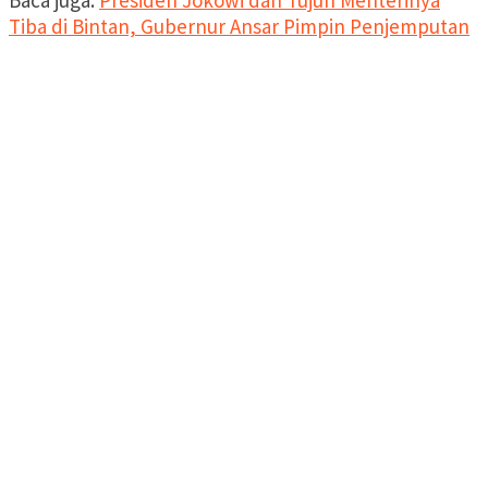
Baca juga:
Presiden Jokowi dan Tujuh Menterinya
Tiba di Bintan, Gubernur Ansar Pimpin Penjemputan