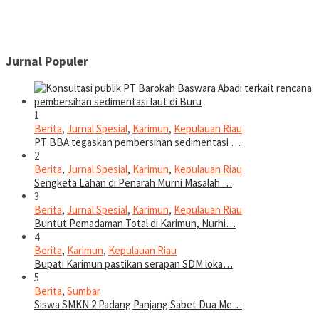
Jurnal Populer
1
Berita
,
Jurnal Spesial
,
Karimun
,
Kepulauan Riau
PT BBA tegaskan pembersihan sedimentasi …
2
Berita
,
Jurnal Spesial
,
Karimun
,
Kepulauan Riau
Sengketa Lahan di Penarah Murni Masalah …
3
Berita
,
Jurnal Spesial
,
Karimun
,
Kepulauan Riau
Buntut Pemadaman Total di Karimun, Nurhi…
4
Berita
,
Karimun
,
Kepulauan Riau
Bupati Karimun pastikan serapan SDM loka…
5
Berita
,
Sumbar
Siswa SMKN 2 Padang Panjang Sabet Dua Me…