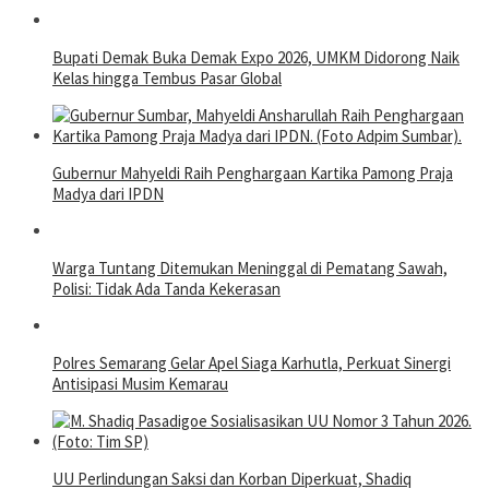
Bupati Demak Buka Demak Expo 2026, UMKM Didorong Naik
Kelas hingga Tembus Pasar Global
Gubernur Mahyeldi Raih Penghargaan Kartika Pamong Praja
Madya dari IPDN
Warga Tuntang Ditemukan Meninggal di Pematang Sawah,
Polisi: Tidak Ada Tanda Kekerasan
Polres Semarang Gelar Apel Siaga Karhutla, Perkuat Sinergi
Antisipasi Musim Kemarau
UU Perlindungan Saksi dan Korban Diperkuat, Shadiq