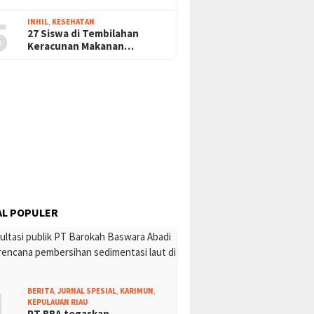
5
INHIL
,
KESEHATAN
27 Siswa di Tembilahan
Keracunan Makanan…
L POPULER
1
BERITA
,
JURNAL SPESIAL
,
KARIMUN
,
KEPULAUAN RIAU
PT BBA tegaskan