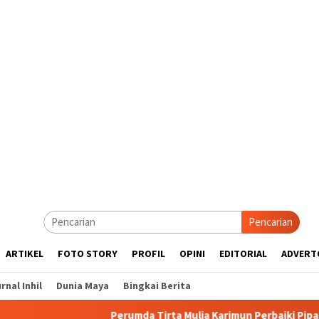
Pencarian
ARTIKEL
FOTO STORY
PROFIL
OPINI
EDITORIAL
ADVERT
rnal Inhil
Dunia Maya
Bingkai Berita
Perumda Tirta Mulia Karimun Perbaiki Pipa JDU, Warga Dii