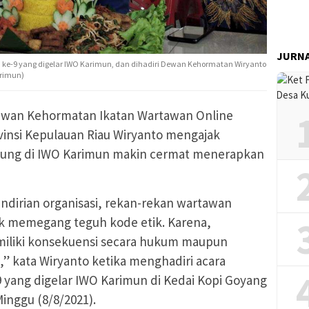
JURN
ke-9 yang digelar IWO Karimun, dan dihadiri Dewan Kehormatan Wiryanto
arimun)
wan Kehormatan Ikatan Wartawan Online
insi Kepulauan Riau Wiryanto mengajak
bung di IWO Karimun makin cermat menerapkan
irian organisasi, rekan-rekan wartawan
tuk memegang teguh kode etik. Karena,
miliki konsekuensi secara hukum maupun
i,” kata Wiryanto ketika menghadiri acara
yang digelar IWO Karimun di Kedai Kopi Goyang
Minggu (8/8/2021).