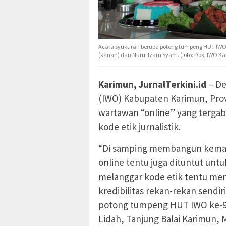
Acara syukuran berupa potong tumpeng HUT IWO 
(kanan) dan Nurul Izam Syam. (foto: Dok, IWO K
Karimun, JurnalTerkini.id
– De
(IWO) Kabupaten Karimun, Prov
wartawan “online” yang terga
kode etik jurnalistik.
“Di samping membangun kemand
online tentu juga dituntut un
melanggar kode etik tentu me
kredibilitas rekan-rekan sendir
potong tumpeng HUT IWO ke-9 
Lidah, Tanjung Balai Karimun, 