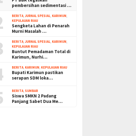
pembersihan sedimentasi …
2
BERITA
,
JURNAL SPESIAL
,
KARIMUN
,
KEPULAUAN RIAU
Sengketa Lahan di Penarah
Murni Masalah …
3
BERITA
,
JURNAL SPESIAL
,
KARIMUN
,
KEPULAUAN RIAU
Buntut Pemadaman Total di
Karimun, Nurhi…
4
BERITA
,
KARIMUN
,
KEPULAUAN RIAU
Bupati Karimun pastikan
serapan SDM loka…
5
BERITA
,
SUMBAR
Siswa SMKN 2 Padang
Panjang Sabet Dua Me…