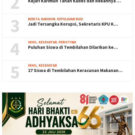
2
Kejari Karimun Tahan Kades dan Rekannya …
3
BERITA
,
KARIMUN
,
KEPULAUAN RIAU
Jadi Tersangka Korupsi, Sekretaris KPU K…
4
INHIL
,
KESEHATAN
,
PERISTIWA
Puluhan Siswa di Tembilahan Dilarikan ke…
5
INHIL
,
KESEHATAN
27 Siswa di Tembilahan Keracunan Makanan…