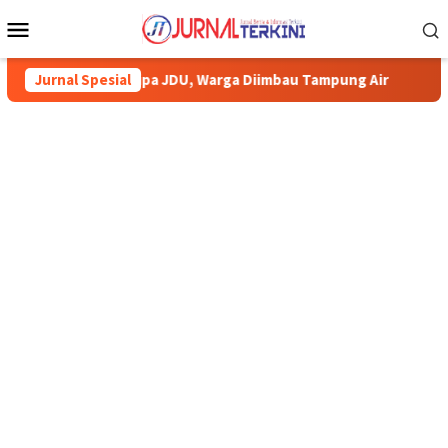
Menu
Mobile
 JDU, Warga Diimbau Tampung Air
Jurnal Spesial
Pemkab Karimun minta war