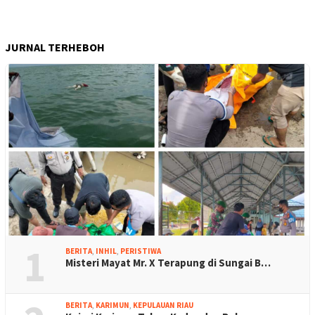
JURNAL TERHEBOH
1
BERITA
,
INHIL
,
PERISTIWA
Misteri Mayat Mr. X Terapung di Sungai B…
BERITA
,
KARIMUN
,
KEPULAUAN RIAU