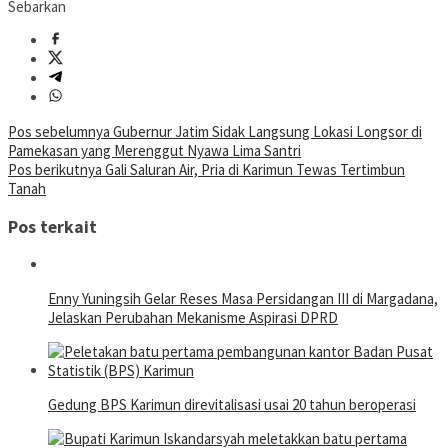
Sebarkan
Navigasi
Pos sebelumnya
Gubernur Jatim Sidak Langsung Lokasi Longsor di
Pamekasan yang Merenggut Nyawa Lima Santri
pos
Pos berikutnya
Gali Saluran Air, Pria di Karimun Tewas Tertimbun
Tanah
Pos terkait
Enny Yuningsih Gelar Reses Masa Persidangan III di Margadana,
Jelaskan Perubahan Mekanisme Aspirasi DPRD
Gedung BPS Karimun direvitalisasi usai 20 tahun beroperasi