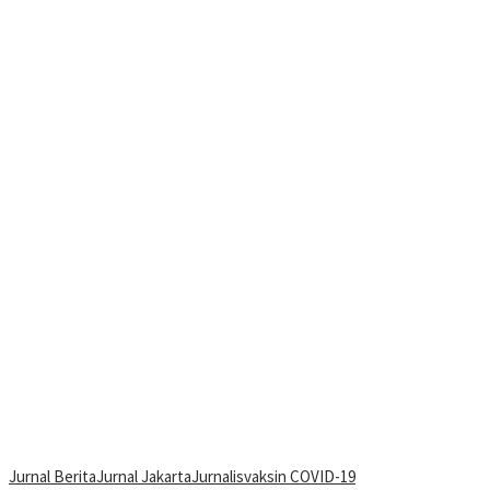
Jurnal Berita
Jurnal Jakarta
Jurnalis
vaksin COVID-19