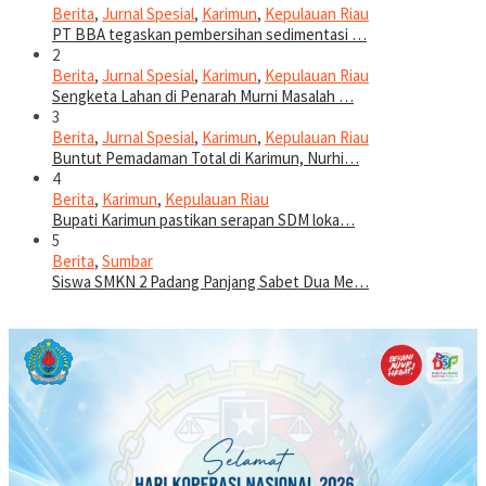
Berita
,
Jurnal Spesial
,
Karimun
,
Kepulauan Riau
PT BBA tegaskan pembersihan sedimentasi …
2
Berita
,
Jurnal Spesial
,
Karimun
,
Kepulauan Riau
Sengketa Lahan di Penarah Murni Masalah …
3
Berita
,
Jurnal Spesial
,
Karimun
,
Kepulauan Riau
Buntut Pemadaman Total di Karimun, Nurhi…
4
Berita
,
Karimun
,
Kepulauan Riau
Bupati Karimun pastikan serapan SDM loka…
5
Berita
,
Sumbar
Siswa SMKN 2 Padang Panjang Sabet Dua Me…