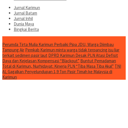
Jurnal Karimun
Jurnal Batam
Jurnal Inhil
Dunia Maya
Bingkai Berita
Jurnal Spesial
Perumda Tirta Mulia Karimun Perbaiki Pipa JDU, Warga Diimbau
Tampung Air
Pemkab Karimun minta warga tidak terpancing isu liar
terkait sedimen pasir laut
DPRD Karimun Desak PLN Atasi Defisit
Daya dan Kejelasan Kompensasi “Blackout”
Buntut Pemadaman
Total di Karimun, Nurhidayat: Kinerja PLN “Tiba Masa Tiba Akal”
TNI
AL Gagalkan Penyelundupan 1,9 Ton Pasir Timah ke Malaysia di
Karimun