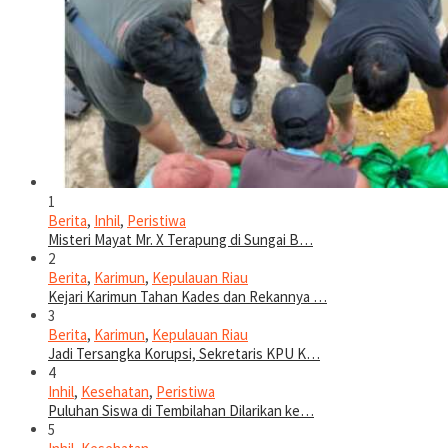
1
Berita
,
Inhil
,
Peristiwa
Misteri Mayat Mr. X Terapung di Sungai B…
2
Berita
,
Karimun
,
Kepulauan Riau
Kejari Karimun Tahan Kades dan Rekannya …
3
Berita
,
Karimun
,
Kepulauan Riau
Jadi Tersangka Korupsi, Sekretaris KPU K…
4
Inhil
,
Kesehatan
,
Peristiwa
Puluhan Siswa di Tembilahan Dilarikan ke…
5