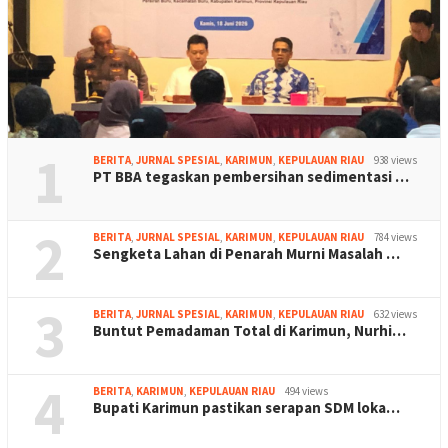
1
BERITA
,
JURNAL SPESIAL
,
KARIMUN
,
KEPULAUAN RIAU
938 views
PT BBA tegaskan pembersihan sedimentasi …
2
BERITA
,
JURNAL SPESIAL
,
KARIMUN
,
KEPULAUAN RIAU
784 views
Sengketa Lahan di Penarah Murni Masalah …
3
BERITA
,
JURNAL SPESIAL
,
KARIMUN
,
KEPULAUAN RIAU
632 views
Buntut Pemadaman Total di Karimun, Nurhi…
4
BERITA
,
KARIMUN
,
KEPULAUAN RIAU
494 views
Bupati Karimun pastikan serapan SDM loka…