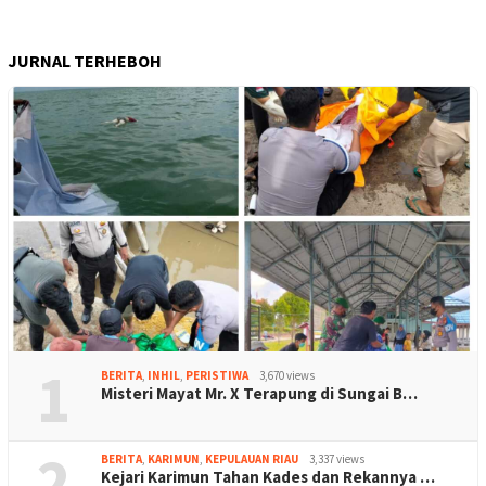
JURNAL TERHEBOH
1
BERITA
,
INHIL
,
PERISTIWA
3,670 views
Misteri Mayat Mr. X Terapung di Sungai B…
2
BERITA
,
KARIMUN
,
KEPULAUAN RIAU
3,337 views
Kejari Karimun Tahan Kades dan Rekannya …