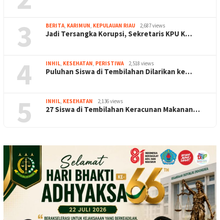
3
BERITA
,
KARIMUN
,
KEPULAUAN RIAU
2,687 views
Jadi Tersangka Korupsi, Sekretaris KPU K…
4
INHIL
,
KESEHATAN
,
PERISTIWA
2,518 views
Puluhan Siswa di Tembilahan Dilarikan ke…
5
INHIL
,
KESEHATAN
2,136 views
27 Siswa di Tembilahan Keracunan Makanan…