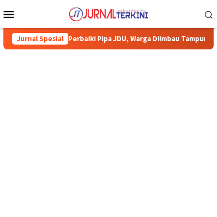
Menu
Mobile
 Perbaiki Pipa JDU, Warga Diimbau Tampung Air
Jurnal Spesial
Pemkab Ka