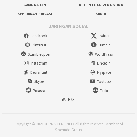
SANGGAHAN
KETENTUAN PENGGUNA
KEBIJAKAN PRIVASI
KARIR
JARINGAN SOCIAL
Facebook
Twitter
Pinterest
Tumblr
Stumbleupon
WordPress
Instagram
Linkedin
Deviantart
Myspace
Skype
Youtube
Picassa
Flickr
RSS
Copyright © 2026 JURNALTERKINI.ID All rights reserved. Member of
Siberindo Group