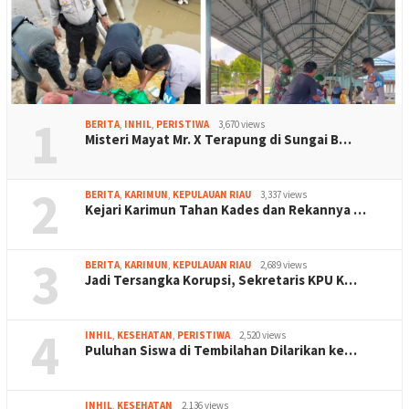
1
BERITA
,
INHIL
,
PERISTIWA
3,670 views
Misteri Mayat Mr. X Terapung di Sungai B…
2
BERITA
,
KARIMUN
,
KEPULAUAN RIAU
3,337 views
Kejari Karimun Tahan Kades dan Rekannya …
3
BERITA
,
KARIMUN
,
KEPULAUAN RIAU
2,689 views
Jadi Tersangka Korupsi, Sekretaris KPU K…
4
INHIL
,
KESEHATAN
,
PERISTIWA
2,520 views
Puluhan Siswa di Tembilahan Dilarikan ke…
INHIL
,
KESEHATAN
2,136 views