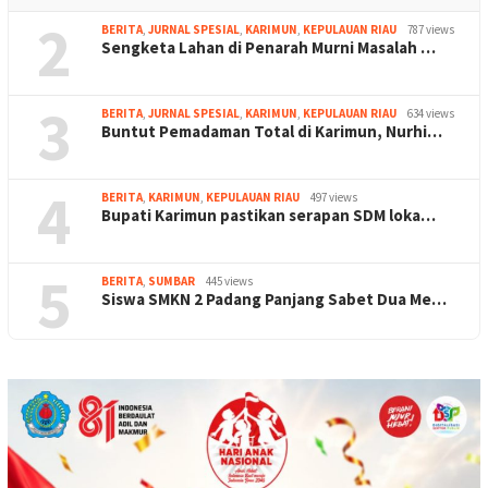
2
BERITA
,
JURNAL SPESIAL
,
KARIMUN
,
KEPULAUAN RIAU
787 views
Sengketa Lahan di Penarah Murni Masalah …
3
BERITA
,
JURNAL SPESIAL
,
KARIMUN
,
KEPULAUAN RIAU
634 views
Buntut Pemadaman Total di Karimun, Nurhi…
4
BERITA
,
KARIMUN
,
KEPULAUAN RIAU
497 views
Bupati Karimun pastikan serapan SDM loka…
5
BERITA
,
SUMBAR
445 views
Siswa SMKN 2 Padang Panjang Sabet Dua Me…