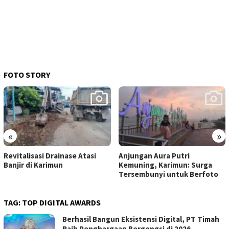
FOTO STORY
«
»
Revitalisasi Drainase Atasi
Anjungan Aura Putri
Banjir di Karimun
Kemuning, Karimun: Surga
Tersembunyi untuk Berfoto
TAG:
TOP DIGITAL AWARDS
Berhasil Bangun Eksistensi Digital, PT Timah
Raih Penghargaan Bergengsi di 2026