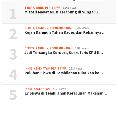
1
BERITA
,
INHIL
,
PERISTIWA
3,661 views
Misteri Mayat Mr. X Terapung di Sungai B…
2
BERITA
,
KARIMUN
,
KEPULAUAN RIAU
3,332 views
Kejari Karimun Tahan Kades dan Rekannya …
3
BERITA
,
KARIMUN
,
KEPULAUAN RIAU
2,683 views
Jadi Tersangka Korupsi, Sekretaris KPU K…
4
INHIL
,
KESEHATAN
,
PERISTIWA
2,514 views
Puluhan Siswa di Tembilahan Dilarikan ke…
5
INHIL
,
KESEHATAN
2,127 views
27 Siswa di Tembilahan Keracunan Makanan…