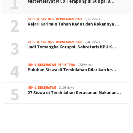
1
Misteri Mayat Mr. X Terapung di Sungai B…
2
BERITA
,
KARIMUN
,
KEPULAUAN RIAU
3,337 views
Kejari Karimun Tahan Kades dan Rekannya …
3
BERITA
,
KARIMUN
,
KEPULAUAN RIAU
2,687 views
Jadi Tersangka Korupsi, Sekretaris KPU K…
4
INHIL
,
KESEHATAN
,
PERISTIWA
2,519 views
Puluhan Siswa di Tembilahan Dilarikan ke…
5
INHIL
,
KESEHATAN
2,136 views
27 Siswa di Tembilahan Keracunan Makanan…