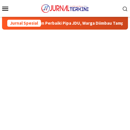
Menu
Mobile
ta Mulia Karimun Perbaiki Pipa JDU, Warga Diimbau Tampung Air
Jurnal Spesial