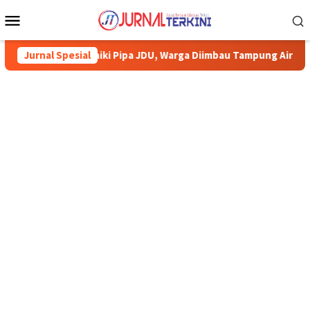
Menu
Mobile
 Perbaiki Pipa JDU, Warga Diimbau Tampung Air
Jurnal Spesial
Pemkab Ka