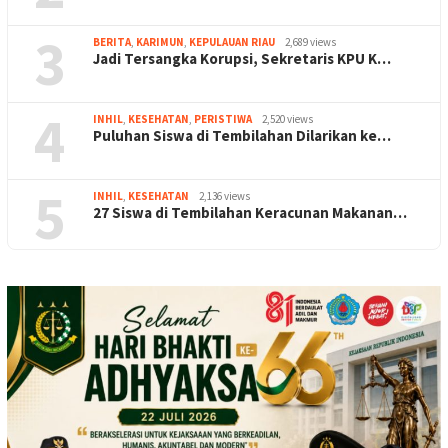
3
BERITA
,
KARIMUN
,
KEPULAUAN RIAU
2,689 views
Jadi Tersangka Korupsi, Sekretaris KPU K…
4
INHIL
,
KESEHATAN
,
PERISTIWA
2,520 views
Puluhan Siswa di Tembilahan Dilarikan ke…
5
INHIL
,
KESEHATAN
2,136 views
27 Siswa di Tembilahan Keracunan Makanan…