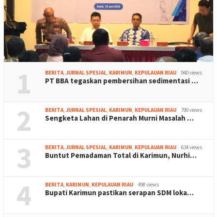
1
BERITA
,
JURNAL SPESIAL
,
KARIMUN
,
KEPULAUAN RIAU
940 views
PT BBA tegaskan pembersihan sedimentasi …
2
BERITA
,
JURNAL SPESIAL
,
KARIMUN
,
KEPULAUAN RIAU
790 views
Sengketa Lahan di Penarah Murni Masalah …
3
BERITA
,
JURNAL SPESIAL
,
KARIMUN
,
KEPULAUAN RIAU
634 views
Buntut Pemadaman Total di Karimun, Nurhi…
4
BERITA
,
KARIMUN
,
KEPULAUAN RIAU
498 views
Bupati Karimun pastikan serapan SDM loka…