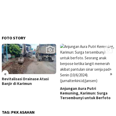
FOTO STORY
«
»
Revitalisasi Drainase Atasi
Banjir di Karimun
Anjungan Aura Putri
Kemuning, Karimun: Surga
Tersembunyi untuk Berfoto
TAG:
PKK ASAHAN