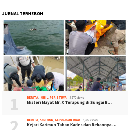
JURNAL TERHEBOH
1
BERITA
,
INHIL
,
PERISTIWA
3,670 views
Misteri Mayat Mr. X Terapung di Sungai B…
2
BERITA
,
KARIMUN
,
KEPULAUAN RIAU
3,337 views
Kejari Karimun Tahan Kades dan Rekannya …