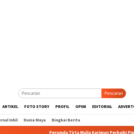
Pencarian
ARTIKEL
FOTO STORY
PROFIL
OPINI
EDITORIAL
ADVERT
rnal Inhil
Dunia Maya
Bingkai Berita
Perumda Tirta Mulia Karimun Perbaiki Pipa JDU, Warga D