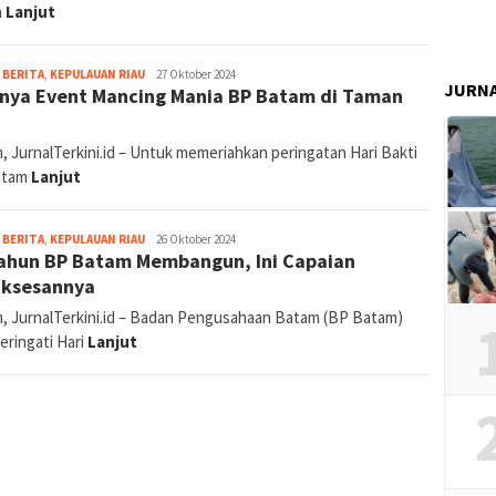
jurnal
,
BERITA
,
KEPULAUAN RIAU
27 Oktober 2025
ke-54 BP Batam, Amsakar Tegaskan 15 Program
ritas Pembangunan Kunci Sinergi Pemko-BP
JURN
am
, JurnalTerkini.id – Momentum Hari Ulang Tahun (HUT) ke-54
n
Lanjut
jurnal
,
BERITA
,
KEPULAUAN RIAU
27 Oktober 2024
nya Event Mancing Mania BP Batam di Taman
a
, JurnalTerkini.id – Untuk memeriahkan peringatan Hari Bakti
atam
Lanjut
jurnal
,
BERITA
,
KEPULAUAN RIAU
26 Oktober 2024
ahun BP Batam Membangun, Ini Capaian
uksesannya
, JurnalTerkini.id – Badan Pengusahaan Batam (BP Batam)
ringati Hari
Lanjut