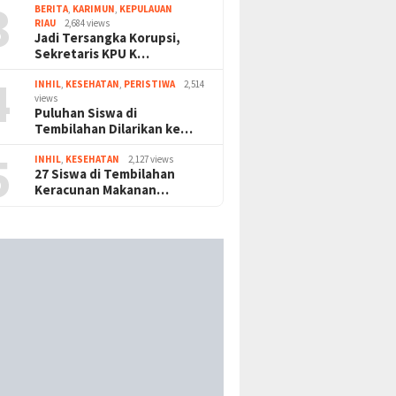
3
BERITA
,
KARIMUN
,
KEPULAUAN
RIAU
2,684 views
Jadi Tersangka Korupsi,
Sekretaris KPU K…
4
INHIL
,
KESEHATAN
,
PERISTIWA
2,514
views
Puluhan Siswa di
Tembilahan Dilarikan ke…
5
INHIL
,
KESEHATAN
2,127 views
27 Siswa di Tembilahan
Keracunan Makanan…