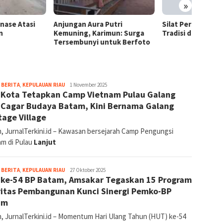
ngan Aura Putri
Barong
ning, Karimun: Surga
Tradis
»
embunyi untuk Berfoto
Popul
Silat Persembahan: Menjaga
Tradisi dan Nilai Budaya
jurnal
,
BERITA
,
KEPULAUAN RIAU
1 November 2025
 Kota Tetapkan Camp Vietnam Pulau Galang
 Cagar Budaya Batam, Kini Bernama Galang
tage Village
, JurnalTerkini.id – Kawasan bersejarah Camp Pengungsi
am di Pulau
Lanjut