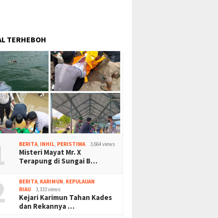
AL TERHEBOH
1
BERITA
,
INHIL
,
PERISTIWA
3,664 views
Misteri Mayat Mr. X
Terapung di Sungai B…
2
BERITA
,
KARIMUN
,
KEPULAUAN
RIAU
3,333 views
Kejari Karimun Tahan Kades
dan Rekannya …