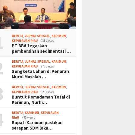
1
BERITA
,
JURNAL SPESIAL
,
KARIMUN
,
KEPULAUAN RIAU
931 views
PT BBA tegaskan
pembersihan sedimentasi …
2
BERITA
,
JURNAL SPESIAL
,
KARIMUN
,
KEPULAUAN RIAU
773 views
Sengketa Lahan di Penarah
Murni Masalah …
3
BERITA
,
JURNAL SPESIAL
,
KARIMUN
,
KEPULAUAN RIAU
623 views
Buntut Pemadaman Total di
Karimun, Nurhi…
4
BERITA
,
KARIMUN
,
KEPULAUAN
RIAU
476 views
Bupati Karimun pastikan
serapan SDM loka…