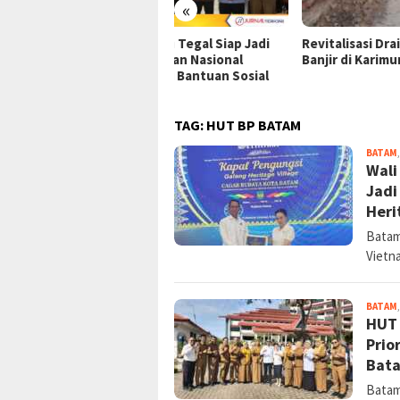
upaten Tegal Siap Jadi
Revitalisasi Drainase Atasi
Anju
contohan Nasional
Banjir di Karimun
Kemu
«
italisasi Bantuan Sosial
Ters
TAG:
HUT BP BATAM
BATAM
Wali
Jadi
Heri
Batam
Vietn