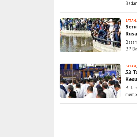
BATAM
HUT 
Prio
Bat
Batam
Bada
BATAM
Seru
Rus
Batam
BP B
BATAM
53 T
Kes
Batam
mempe