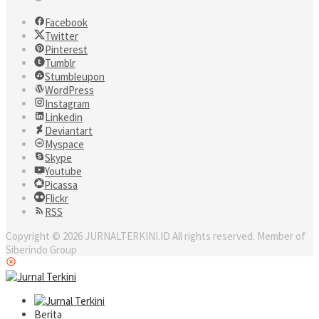
Facebook
Twitter
Pinterest
Tumblr
Stumbleupon
WordPress
Instagram
Linkedin
Deviantart
Myspace
Skype
Youtube
Picassa
Flickr
RSS
Copyright © 2026 JURNALTERKINI.ID All rights reserved. Member of
Siberindo Group
Berita