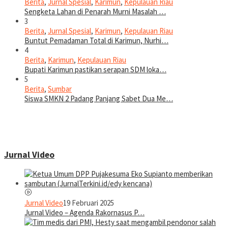
Berita
,
Jurnal Spesial
,
Karimun
,
Kepulauan Riau
Sengketa Lahan di Penarah Murni Masalah …
3
Berita
,
Jurnal Spesial
,
Karimun
,
Kepulauan Riau
Buntut Pemadaman Total di Karimun, Nurhi…
4
Berita
,
Karimun
,
Kepulauan Riau
Bupati Karimun pastikan serapan SDM loka…
5
Berita
,
Sumbar
Siswa SMKN 2 Padang Panjang Sabet Dua Me…
Jurnal Video
Jurnal Video
19 Februari 2025
Jurnal Video – Agenda Rakornasus P…