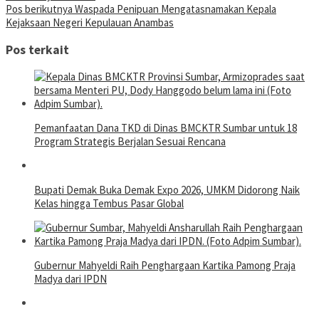
pos
Pos berikutnya
Waspada Penipuan Mengatasnamakan Kepala
Kejaksaan Negeri Kepulauan Anambas
Pos terkait
Pemanfaatan Dana TKD di Dinas BMCKTR Sumbar untuk 18
Program Strategis Berjalan Sesuai Rencana
Bupati Demak Buka Demak Expo 2026, UMKM Didorong Naik
Kelas hingga Tembus Pasar Global
Gubernur Mahyeldi Raih Penghargaan Kartika Pamong Praja
Madya dari IPDN