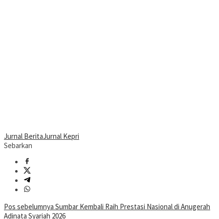
Jurnal Berita
Jurnal Kepri
Sebarkan
Navigasi
Pos sebelumnya
Sumbar Kembali Raih Prestasi Nasional di Anugerah
Adinata Syariah 2026