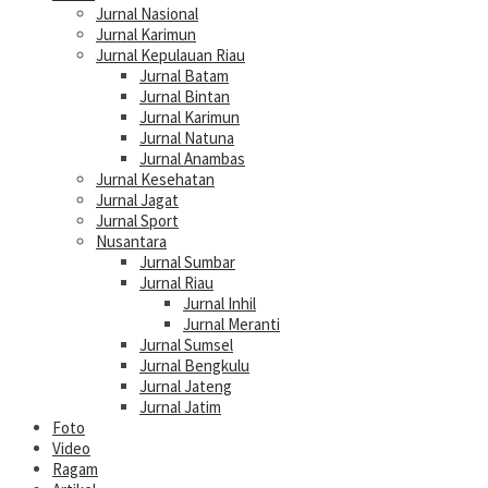
Jurnal Nasional
Jurnal Karimun
Jurnal Kepulauan Riau
Jurnal Batam
Jurnal Bintan
Jurnal Karimun
Jurnal Natuna
Jurnal Anambas
Jurnal Kesehatan
Jurnal Jagat
Jurnal Sport
Nusantara
Jurnal Sumbar
Jurnal Riau
Jurnal Inhil
Jurnal Meranti
Jurnal Sumsel
Jurnal Bengkulu
Jurnal Jateng
Jurnal Jatim
Foto
Video
Ragam