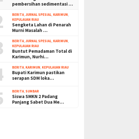
pembersihan sedimentasi …
2
BERITA
,
JURNAL SPESIAL
,
KARIMUN
,
KEPULAUAN RIAU
Sengketa Lahan di Penarah
Murni Masalah …
3
BERITA
,
JURNAL SPESIAL
,
KARIMUN
,
KEPULAUAN RIAU
Buntut Pemadaman Total di
Karimun, Nurhi…
4
BERITA
,
KARIMUN
,
KEPULAUAN RIAU
Bupati Karimun pastikan
serapan SDM loka…
5
BERITA
,
SUMBAR
Siswa SMKN 2 Padang
Panjang Sabet Dua Me…