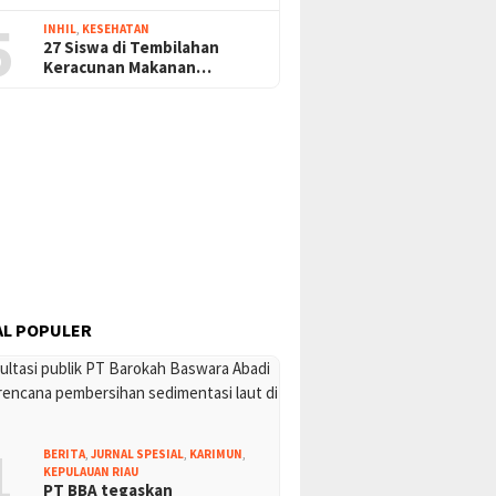
5
INHIL
,
KESEHATAN
27 Siswa di Tembilahan
Keracunan Makanan…
L POPULER
1
BERITA
,
JURNAL SPESIAL
,
KARIMUN
,
KEPULAUAN RIAU
PT BBA tegaskan