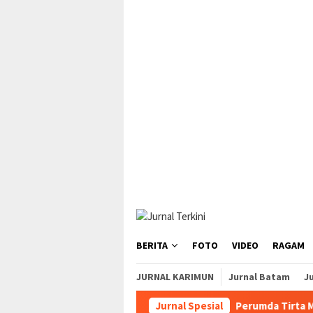
Loncat
tutup
ke
konten
BERITA
FOTO
VIDEO
RAGAM
JURNAL KARIMUN
Jurnal Batam
Ju
Jurnal Spesial
Perumda Tirta Mulia Karim