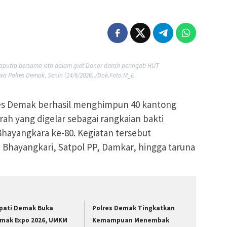
putra bersama istri dalam giat Donor darah peringati HUT
a Polres Demak, Senin (14/6/2026)./Dok.Foto.M_E.
es Demak berhasil menghimpun 40 kantong
ah yang digelar sebagai rangkaian bakti
hayangkara ke-80. Kegiatan tersebut
, Bhayangkari, Satpol PP, Damkar, hingga taruna
pati Demak Buka
Polres Demak Tingkatkan
mak Expo 2026, UMKM
Kemampuan Menembak