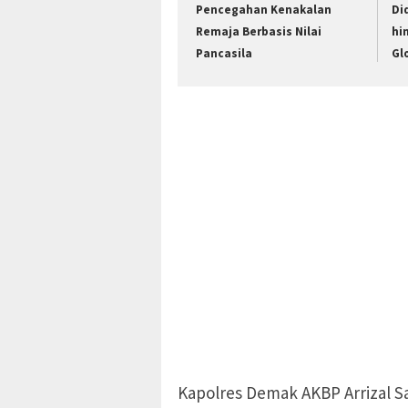
Pencegahan Kenakalan
Di
Remaja Berbasis Nilai
hi
Pancasila
Gl
Kapolres Demak AKBP Arrizal 