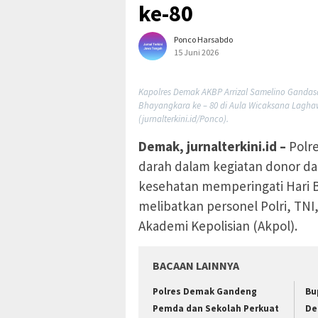
ke-80
Ponco Harsabdo
15 Juni 2026
Kapolres Demak AKBP Arrizal Samelino Gandasa
Bhayangkara ke – 80 di Aula Wicaksana Laghaw
(jurnalterkini.id/Ponco).
Demak, jurnalterkini.id –
Polr
darah dalam kegiatan donor dar
kesehatan memperingati Hari B
melibatkan personel Polri, TNI
Akademi Kepolisian (Akpol).
BACAAN LAINNYA
Polres Demak Gandeng
Bu
Pemda dan Sekolah Perkuat
De