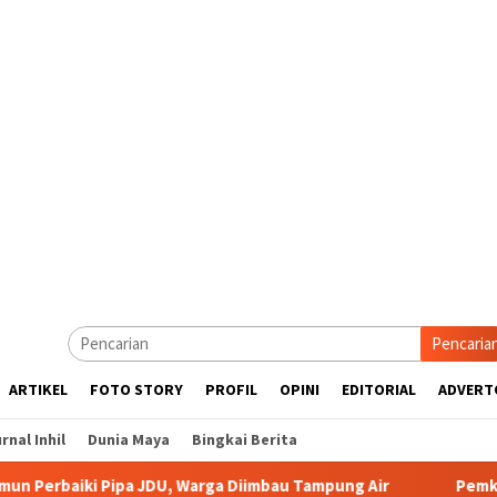
Pencaria
ARTIKEL
FOTO STORY
PROFIL
OPINI
EDITORIAL
ADVERT
rnal Inhil
Dunia Maya
Bingkai Berita
Pipa JDU, Warga Diimbau Tampung Air
Pemkab Karimun minta