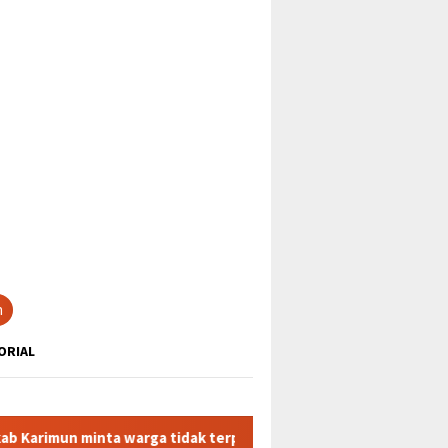
tutup
n
ORIAL
 warga tidak terpancing isu liar terkait sedimen pasir laut