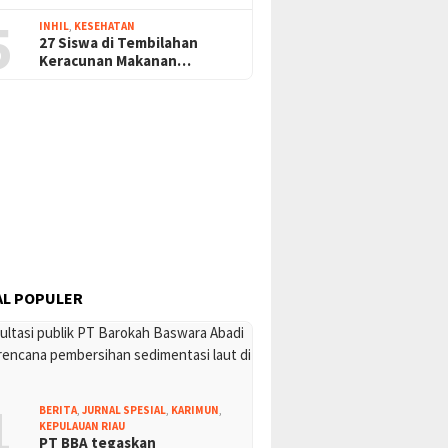
5
INHIL
,
KESEHATAN
27 Siswa di Tembilahan
Keracunan Makanan…
L POPULER
1
BERITA
,
JURNAL SPESIAL
,
KARIMUN
,
KEPULAUAN RIAU
PT BBA tegaskan