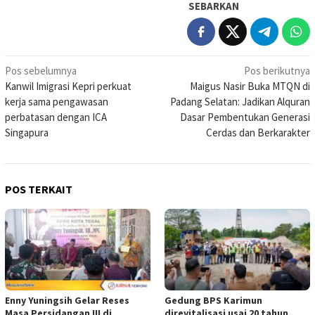
SEBARKAN
Navigasi
Pos sebelumnya
Pos berikutnya
Kanwil Imigrasi Kepri perkuat
Maigus Nasir Buka MTQN di
pos
kerja sama pengawasan
Padang Selatan: Jadikan Alquran
perbatasan dengan ICA
Dasar Pembentukan Generasi
Singapura
Cerdas dan Berkarakter
POS TERKAIT
Enny Yuningsih Gelar Reses
Gedung BPS Karimun
Masa Persidangan III di
direvitalisasi usai 20 tahun