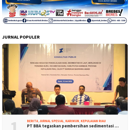
JURNAL POPULER
1
BERITA
,
JURNAL SPESIAL
,
KARIMUN
,
KEPULAUAN RIAU
PT BBA tegaskan pembersihan sedimentasi …