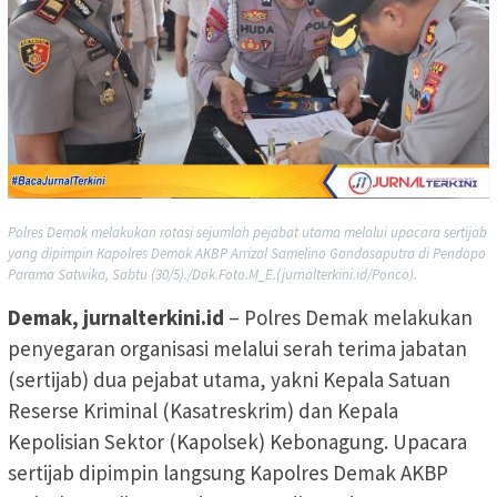
Polres Demak melakukan rotasi sejumlah pejabat utama melalui upacara sertijab
yang dipimpin Kapolres Demak AKBP Arrizal Samelino Gandasaputra di Pendopo
Parama Satwika, Sabtu (30/5)./Dok.Foto.M_E.(jurnalterkini.id/Ponco).
Demak, jurnalterkini.id
– Polres Demak melakukan
penyegaran organisasi melalui serah terima jabatan
(sertijab) dua pejabat utama, yakni Kepala Satuan
Reserse Kriminal (Kasatreskrim) dan Kepala
Kepolisian Sektor (Kapolsek) Kebonagung. Upacara
sertijab dipimpin langsung Kapolres Demak AKBP