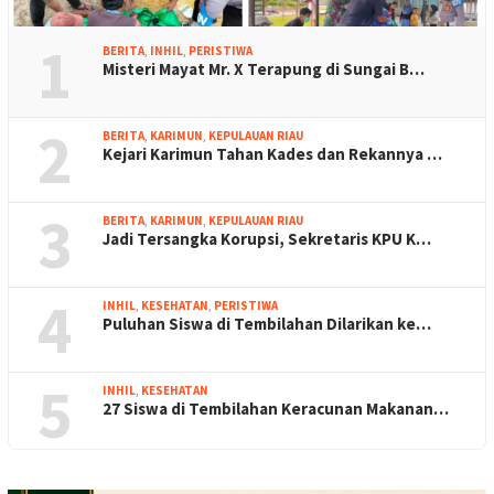
1
BERITA
,
INHIL
,
PERISTIWA
Misteri Mayat Mr. X Terapung di Sungai B…
2
BERITA
,
KARIMUN
,
KEPULAUAN RIAU
Kejari Karimun Tahan Kades dan Rekannya …
3
BERITA
,
KARIMUN
,
KEPULAUAN RIAU
Jadi Tersangka Korupsi, Sekretaris KPU K…
4
INHIL
,
KESEHATAN
,
PERISTIWA
Puluhan Siswa di Tembilahan Dilarikan ke…
5
INHIL
,
KESEHATAN
27 Siswa di Tembilahan Keracunan Makanan…