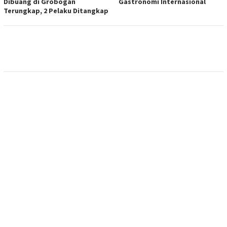
Dibuang di Grobogan
Gastronomi Internasional
Terungkap, 2 Pelaku Ditangkap