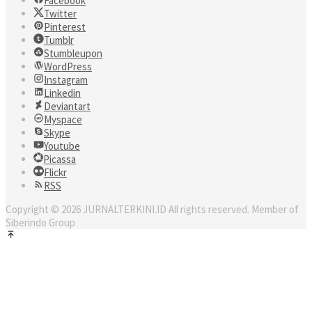
Facebook
Twitter
Pinterest
Tumblr
Stumbleupon
WordPress
Instagram
Linkedin
Deviantart
Myspace
Skype
Youtube
Picassa
Flickr
RSS
Copyright © 2026 JURNALTERKINI.ID All rights reserved. Member of
Siberindo Group