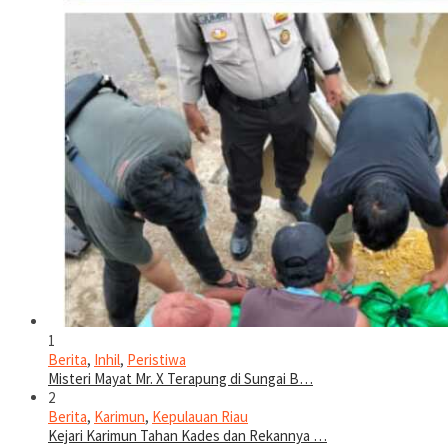
1
Berita
,
Inhil
,
Peristiwa
Misteri Mayat Mr. X Terapung di Sungai B…
2
Berita
,
Karimun
,
Kepulauan Riau
Kejari Karimun Tahan Kades dan Rekannya …