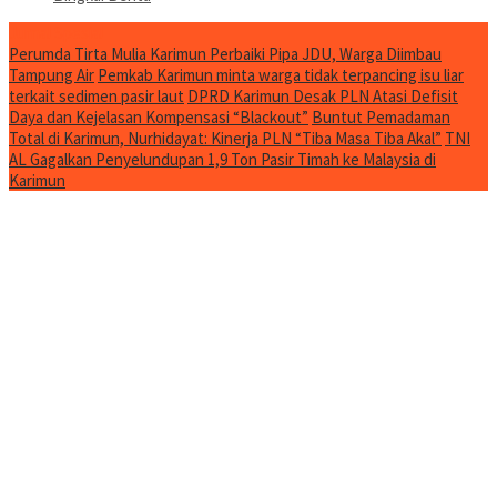
Jurnal Spesial
Perumda Tirta Mulia Karimun Perbaiki Pipa JDU, Warga Diimbau
Tampung Air
Pemkab Karimun minta warga tidak terpancing isu liar
terkait sedimen pasir laut
DPRD Karimun Desak PLN Atasi Defisit
Daya dan Kejelasan Kompensasi “Blackout”
Buntut Pemadaman
Total di Karimun, Nurhidayat: Kinerja PLN “Tiba Masa Tiba Akal”
TNI
AL Gagalkan Penyelundupan 1,9 Ton Pasir Timah ke Malaysia di
Karimun