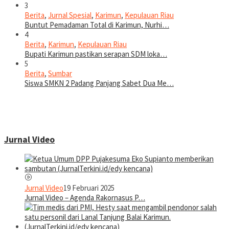
3
Berita
,
Jurnal Spesial
,
Karimun
,
Kepulauan Riau
Buntut Pemadaman Total di Karimun, Nurhi…
4
Berita
,
Karimun
,
Kepulauan Riau
Bupati Karimun pastikan serapan SDM loka…
5
Berita
,
Sumbar
Siswa SMKN 2 Padang Panjang Sabet Dua Me…
Jurnal Video
Jurnal Video
19 Februari 2025
Jurnal Video – Agenda Rakornasus P…