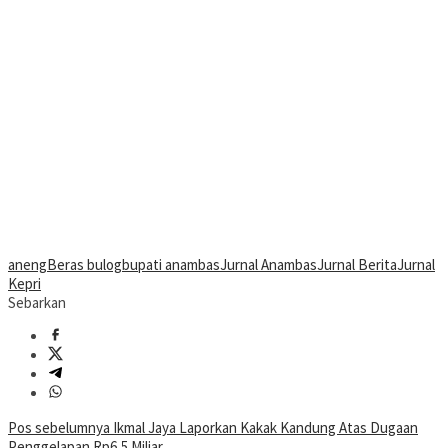
aneng
Beras bulog
bupati anambas
Jurnal Anambas
Jurnal Berita
Jurnal
Kepri
Sebarkan
Navigasi
Pos sebelumnya
Ikmal Jaya Laporkan Kakak Kandung Atas Dugaan
Penggelapan Rp6,5 Miliar