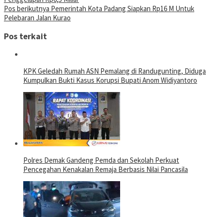
pos
Pos berikutnya
Pemerintah Kota Padang Siapkan Rp16 M Untuk
Pelebaran Jalan Kurao
Pos terkait
KPK Geledah Rumah ASN Pemalang di Randugunting, Diduga
Kumpulkan Bukti Kasus Korupsi Bupati Anom Widiyantoro
Polres Demak Gandeng Pemda dan Sekolah Perkuat
Pencegahan Kenakalan Remaja Berbasis Nilai Pancasila