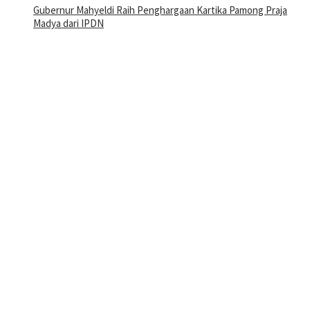
Gubernur Mahyeldi Raih Penghargaan Kartika Pamong Praja
Madya dari IPDN