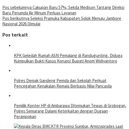
Navigasi
Pos sebelumnya
Cakupan Baru 57%, Sekda Medison Tantang Direksi
Baru Perumda Air Minum Perluas Layanan
pos
Pos berikutnya
Seleksi Pramuka Kabupaten Solok Menuju Jambore
Nasional 2026 Dimulai
Pos terkait
KPK Geledah Rumah ASN Pemalang di Randugunting, Diduga
Kumpulkan Bukti Kasus Korupsi Bupati Anom Widiyantoro
Polres Demak Gandeng Pemda dan Sekolah Perkuat
Pencegahan Kenakalan Remaja Berbasis Nilai Pancasila
Pemilik Konter HP di Ambarawa Ditemukan Tewas di Grobogan,
Polres Semarang Dalami Keterkaitan dengan Dugaan
Perampokan