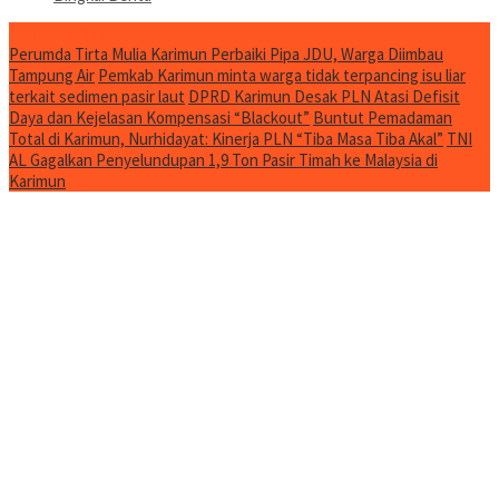
Jurnal Spesial
Perumda Tirta Mulia Karimun Perbaiki Pipa JDU, Warga Diimbau
Tampung Air
Pemkab Karimun minta warga tidak terpancing isu liar
terkait sedimen pasir laut
DPRD Karimun Desak PLN Atasi Defisit
Daya dan Kejelasan Kompensasi “Blackout”
Buntut Pemadaman
Total di Karimun, Nurhidayat: Kinerja PLN “Tiba Masa Tiba Akal”
TNI
AL Gagalkan Penyelundupan 1,9 Ton Pasir Timah ke Malaysia di
Karimun