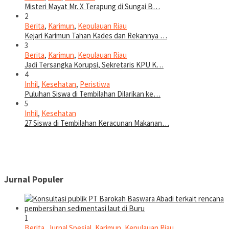
Misteri Mayat Mr. X Terapung di Sungai B…
2
Berita
,
Karimun
,
Kepulauan Riau
Kejari Karimun Tahan Kades dan Rekannya …
3
Berita
,
Karimun
,
Kepulauan Riau
Jadi Tersangka Korupsi, Sekretaris KPU K…
4
Inhil
,
Kesehatan
,
Peristiwa
Puluhan Siswa di Tembilahan Dilarikan ke…
5
Inhil
,
Kesehatan
27 Siswa di Tembilahan Keracunan Makanan…
Jurnal Populer
1
Berita
,
Jurnal Spesial
,
Karimun
,
Kepulauan Riau