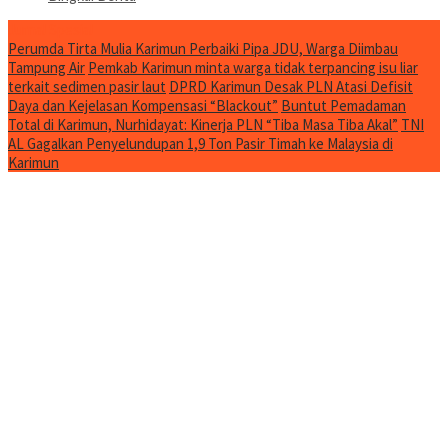
Jurnal Spesial
Perumda Tirta Mulia Karimun Perbaiki Pipa JDU, Warga Diimbau
Tampung Air
Pemkab Karimun minta warga tidak terpancing isu liar
terkait sedimen pasir laut
DPRD Karimun Desak PLN Atasi Defisit
Daya dan Kejelasan Kompensasi “Blackout”
Buntut Pemadaman
Total di Karimun, Nurhidayat: Kinerja PLN “Tiba Masa Tiba Akal”
TNI
AL Gagalkan Penyelundupan 1,9 Ton Pasir Timah ke Malaysia di
Karimun