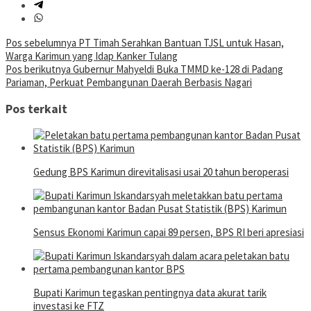
Navigasi
Pos sebelumnya
PT Timah Serahkan Bantuan TJSL untuk Hasan,
Warga Karimun yang Idap Kanker Tulang
pos
Pos berikutnya
Gubernur Mahyeldi Buka TMMD ke-128 di Padang
Pariaman, Perkuat Pembangunan Daerah Berbasis Nagari
Pos terkait
Gedung BPS Karimun direvitalisasi usai 20 tahun beroperasi
Sensus Ekonomi Karimun capai 89 persen, BPS RI beri apresiasi
Bupati Karimun tegaskan pentingnya data akurat tarik
investasi ke FTZ