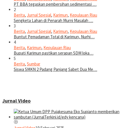
PT BBA tegaskan pembersihan sedimentasi …
2
Berita
,
Jurnal Spesial
,
Karimun
,
Kepulauan Riau
Sengketa Lahan di Penarah Murni Masalah …
3
Berita
,
Jurnal Spesial
,
Karimun
,
Kepulauan Riau
Buntut Pemadaman Total di Karimun, Nurhi…
4
Berita
,
Karimun
,
Kepulauan Riau
Bupati Karimun pastikan serapan SDM loka…
5
Berita
,
Sumbar
Siswa SMKN 2 Padang Panjang Sabet Dua Me…
Jurnal Video
Jurnal Video
19 Februari 2025