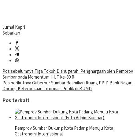
Jurnal Kepri
Sebarkan
Navigasi
Pos sebelumnya
Tiga Tokoh Dianugerahi Penghargaan oleh Pemprov
Sumbar pada Momentum HUT ke-80 RI
pos
Pos berikutnya
Gubernur Sumbar Resmikan Ruang PPID Bank Nagari,
Dorong Keterbukaan Informasi Publik di BUMD
Pos terkait
Pemprov Sumbar Dukung Kota Padang Menuju Kota
Gastronomi Internasional