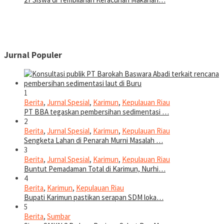
Jurnal Populer
1
Berita
,
Jurnal Spesial
,
Karimun
,
Kepulauan Riau
PT BBA tegaskan pembersihan sedimentasi …
2
Berita
,
Jurnal Spesial
,
Karimun
,
Kepulauan Riau
Sengketa Lahan di Penarah Murni Masalah …
3
Berita
,
Jurnal Spesial
,
Karimun
,
Kepulauan Riau
Buntut Pemadaman Total di Karimun, Nurhi…
4
Berita
,
Karimun
,
Kepulauan Riau
Bupati Karimun pastikan serapan SDM loka…
5
Berita
,
Sumbar