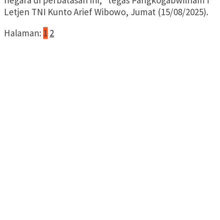
negara di perbatasan ini,” tegas Pangkogabwilham I
Letjen TNI Kunto Arief Wibowo, Jumat (15/08/2025).
Halaman:
1
2