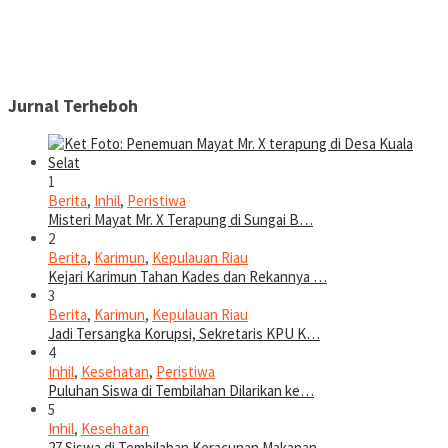
Jurnal Terheboh
1
Berita
,
Inhil
,
Peristiwa
Misteri Mayat Mr. X Terapung di Sungai B…
2
Berita
,
Karimun
,
Kepulauan Riau
Kejari Karimun Tahan Kades dan Rekannya …
3
Berita
,
Karimun
,
Kepulauan Riau
Jadi Tersangka Korupsi, Sekretaris KPU K…
4
Inhil
,
Kesehatan
,
Peristiwa
Puluhan Siswa di Tembilahan Dilarikan ke…
5
Inhil
,
Kesehatan
27 Siswa di Tembilahan Keracunan Makanan…