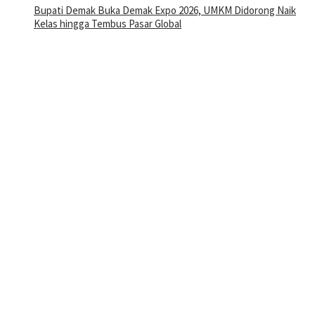
Bupati Demak Buka Demak Expo 2026, UMKM Didorong Naik
Kelas hingga Tembus Pasar Global