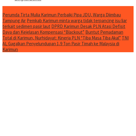
Jurnal Spesial
Perumda Tirta Mulia Karimun Perbaiki Pipa JDU, Warga Diimbau
Tampung Air
Pemkab Karimun minta warga tidak terpancing isu liar
terkait sedimen pasir laut
DPRD Karimun Desak PLN Atasi Defisit
Daya dan Kejelasan Kompensasi “Blackout”
Buntut Pemadaman
Total di Karimun, Nurhidayat: Kinerja PLN “Tiba Masa Tiba Akal”
TNI
AL Gagalkan Penyelundupan 1,9 Ton Pasir Timah ke Malaysia di
Karimun