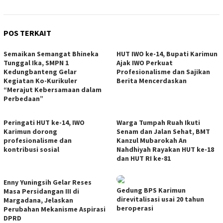
POS TERKAIT
Semaikan Semangat Bhineka
HUT IWO ke-14, Bupati Karimun
Tunggal Ika, SMPN 1
Ajak IWO Perkuat
Kedungbanteng Gelar
Profesionalisme dan Sajikan
Kegiatan Ko-Kurikuler
Berita Mencerdaskan
“Merajut Kebersamaan dalam
Perbedaan”
Peringati HUT ke-14, IWO
Warga Tumpah Ruah Ikuti
Karimun dorong
Senam dan Jalan Sehat, BMT
profesionalisme dan
Kanzul Mubarokah An
kontribusi sosial
Nahdhiyah Rayakan HUT ke-18
dan HUT RI ke-81
Enny Yuningsih Gelar Reses
Gedung BPS Karimun
Masa Persidangan III di
direvitalisasi usai 20 tahun
Margadana, Jelaskan
beroperasi
Perubahan Mekanisme Aspirasi
DPRD