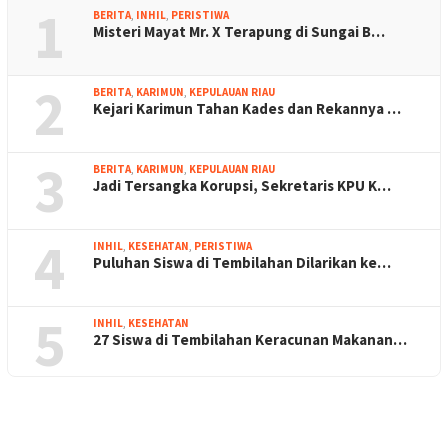
1
BERITA
,
INHIL
,
PERISTIWA
Misteri Mayat Mr. X Terapung di Sungai B…
2
BERITA
,
KARIMUN
,
KEPULAUAN RIAU
Kejari Karimun Tahan Kades dan Rekannya …
3
BERITA
,
KARIMUN
,
KEPULAUAN RIAU
Jadi Tersangka Korupsi, Sekretaris KPU K…
4
INHIL
,
KESEHATAN
,
PERISTIWA
Puluhan Siswa di Tembilahan Dilarikan ke…
5
INHIL
,
KESEHATAN
27 Siswa di Tembilahan Keracunan Makanan…