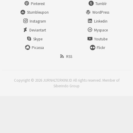
Pinterest
Tumblr
Stumbleupon
WordPress
Instagram
Linkedin
Deviantart
Myspace
Skype
Youtube
Picassa
Flickr
RSS
Copyright © 2026 JURNALTERKINI.ID All rights reserved. Member of
Siberindo Group