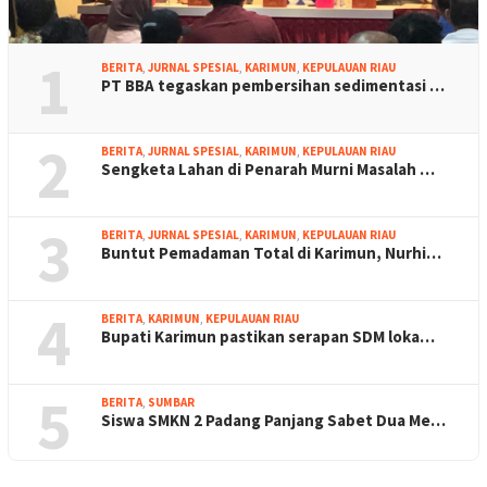
1
BERITA
,
JURNAL SPESIAL
,
KARIMUN
,
KEPULAUAN RIAU
PT BBA tegaskan pembersihan sedimentasi …
2
BERITA
,
JURNAL SPESIAL
,
KARIMUN
,
KEPULAUAN RIAU
Sengketa Lahan di Penarah Murni Masalah …
3
BERITA
,
JURNAL SPESIAL
,
KARIMUN
,
KEPULAUAN RIAU
Buntut Pemadaman Total di Karimun, Nurhi…
4
BERITA
,
KARIMUN
,
KEPULAUAN RIAU
Bupati Karimun pastikan serapan SDM loka…
5
BERITA
,
SUMBAR
Siswa SMKN 2 Padang Panjang Sabet Dua Me…