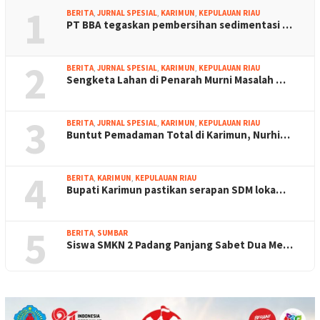
1
BERITA
,
JURNAL SPESIAL
,
KARIMUN
,
KEPULAUAN RIAU
PT BBA tegaskan pembersihan sedimentasi …
2
BERITA
,
JURNAL SPESIAL
,
KARIMUN
,
KEPULAUAN RIAU
Sengketa Lahan di Penarah Murni Masalah …
3
BERITA
,
JURNAL SPESIAL
,
KARIMUN
,
KEPULAUAN RIAU
Buntut Pemadaman Total di Karimun, Nurhi…
4
BERITA
,
KARIMUN
,
KEPULAUAN RIAU
Bupati Karimun pastikan serapan SDM loka…
5
BERITA
,
SUMBAR
Siswa SMKN 2 Padang Panjang Sabet Dua Me…