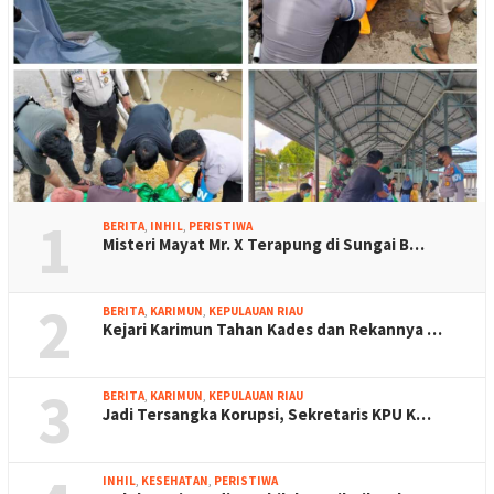
1
BERITA
,
INHIL
,
PERISTIWA
Misteri Mayat Mr. X Terapung di Sungai B…
2
BERITA
,
KARIMUN
,
KEPULAUAN RIAU
Kejari Karimun Tahan Kades dan Rekannya …
3
BERITA
,
KARIMUN
,
KEPULAUAN RIAU
Jadi Tersangka Korupsi, Sekretaris KPU K…
INHIL
,
KESEHATAN
,
PERISTIWA