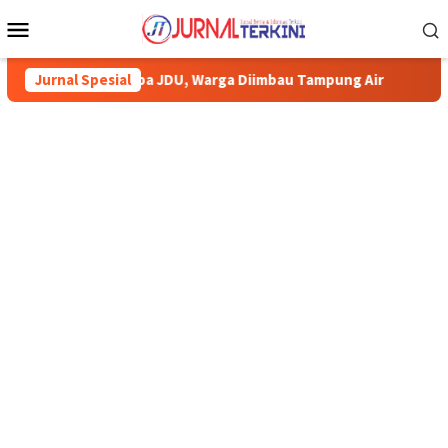
Menu
Mobile
JDU, Warga Diimbau Tampung Air
Jurnal Spesial
Pemkab Karimun minta war