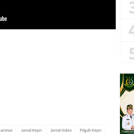
Karimun
Jurnal Kepri
Jurnal Video
Pilgub Kepri