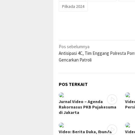
Pilkada 2024
Navigasi
Pos sebelumnya
Antisipasi 4C, Tim Enggang Polresta Pon
pos
Gencarkan Patroli
POS TERKAIT
Jurnal Video – Agenda
Vide
Rakornasus PKB Pujakesuma
Pers
di Jakarta
Video: Berita Duka, Ibunda
Video