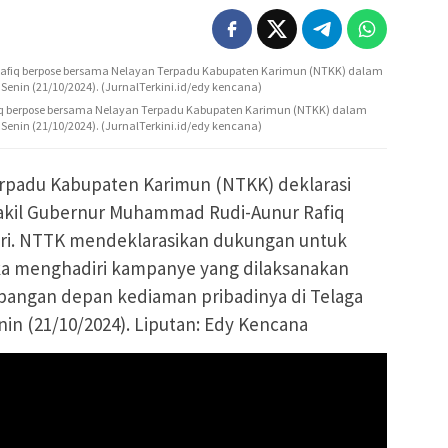
fiq berpose bersama Nelayan Terpadu Kabupaten Karimun (NTKK) dalam
enin (21/10/2024). (JurnalTerkini.id/edy kencana)
erpadu Kabupaten Karimun (NTKK) deklarasi
akil Gubernur Muhammad Rudi-Aunur Rafiq
ri. NTTK mendeklarasikan dukungan untuk
ka menghadiri kampanye yang dilaksanakan
apangan depan kediaman pribadinya di Telaga
nin (21/10/2024). Liputan: Edy Kencana