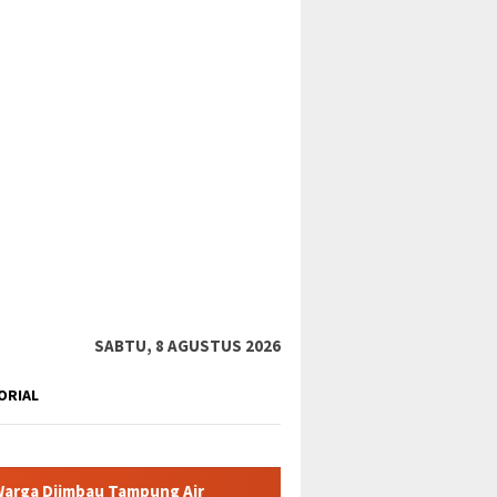
tutup
SABTU, 8 AGUSTUS 2026
ORIAL
ampung Air
Pemkab Karimun minta warga tidak terpancing i