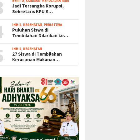
3
BERITA
,
KARIMUN
,
KEPULAUAN RIAU
Jadi Tersangka Korupsi,
Sekretaris KPU K…
4
INHIL
,
KESEHATAN
,
PERISTIWA
Puluhan Siswa di
Tembilahan Dilarikan ke…
5
INHIL
,
KESEHATAN
27 Siswa di Tembilahan
Keracunan Makanan…