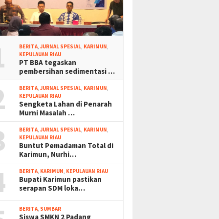
1
BERITA
,
JURNAL SPESIAL
,
KARIMUN
,
KEPULAUAN RIAU
PT BBA tegaskan
pembersihan sedimentasi …
2
BERITA
,
JURNAL SPESIAL
,
KARIMUN
,
KEPULAUAN RIAU
Sengketa Lahan di Penarah
Murni Masalah …
3
BERITA
,
JURNAL SPESIAL
,
KARIMUN
,
KEPULAUAN RIAU
Buntut Pemadaman Total di
Karimun, Nurhi…
4
BERITA
,
KARIMUN
,
KEPULAUAN RIAU
Bupati Karimun pastikan
serapan SDM loka…
BERITA
,
SUMBAR
Siswa SMKN 2 Padang