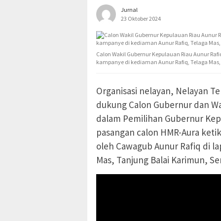
Jurnal
23 Oktober 2024
Calon Wakil Gubernur Kepulauan Riau Aunur Ra
kampanye di kediaman Aunur Rafiq, Telaga Mas, S
Organisasi nelayan, Nelayan T
dukung Calon Gubernur dan W
dalam Pemilihan Gubernur Kep
pasangan calon HMR-Aura keti
oleh Cawagub Aunur Rafiq di l
Mas, Tanjung Balai Karimun, Se