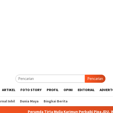
Pencarian
ARTIKEL
FOTO STORY
PROFIL
OPINI
EDITORIAL
ADVERT
rnal Inhil
Dunia Maya
Bingkai Berita
Perumda Tirta Mulia Karimun Perbaiki Pipa JDU, Warga Diimbau T