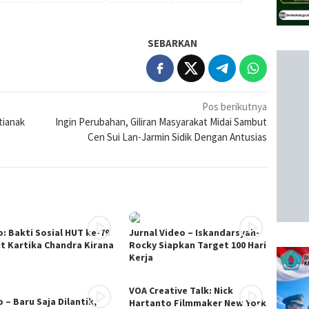
SEBARKAN
Pos berikutnya
tianak
Ingin Perubahan, Giliran Masyarakat Midai Sambut
Cen Sui Lan-Jarmin Sidik Dengan Antusias
o: Bakti Sosial HUT ke-79
Jurnal Video – Iskandarsyah-
it Kartika Chandra Kirana
Rocky Siapkan Target 100 Hari
Kerja
VOA Creative Talk: Nick
 – Baru Saja Dilantik,
Hartanto Filmmaker New York