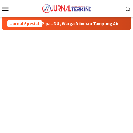
Menu
Mobile
Pipa JDU, Warga Diimbau Tampung Air
Jurnal Spesial
Pemkab Karimun minta