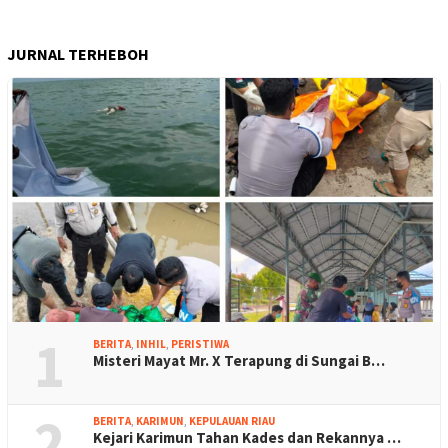
JURNAL TERHEBOH
1
BERITA
,
INHIL
,
PERISTIWA
Misteri Mayat Mr. X Terapung di Sungai B…
2
BERITA
,
KARIMUN
,
KEPULAUAN RIAU
Kejari Karimun Tahan Kades dan Rekannya …