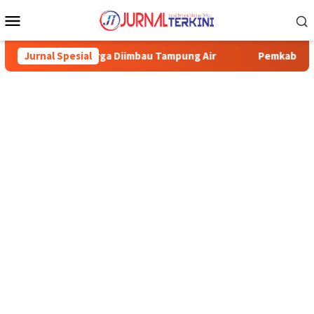
Menu
Mobile
 Warga Diimbau Tampung Air
Jurnal Spesial
Pemkab Karimun minta warga ti