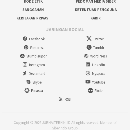
KODE ETIK
PEDOMAN MEDIA SIBER
SANGGAHAN
KETENTUAN PENGGUNA
KEBIJAKAN PRIVASI
KARIR
JARINGAN SOCIAL
Facebook
Twitter
Pinterest
Tumblr
Stumbleupon
WordPress
Instagram
Linkedin
Deviantart
Myspace
Skype
Youtube
Picassa
Flickr
RSS
Copyright © 2026 JURNALTERKINI.ID All rights reserved. Member of
Siberindo Group