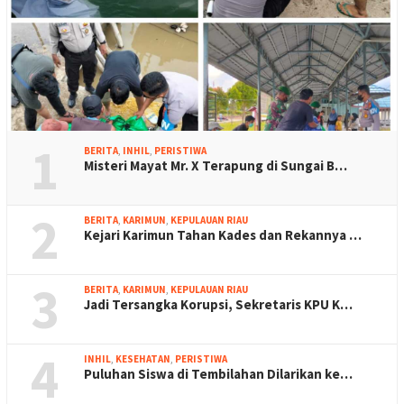
1
BERITA
,
INHIL
,
PERISTIWA
Misteri Mayat Mr. X Terapung di Sungai B…
2
BERITA
,
KARIMUN
,
KEPULAUAN RIAU
Kejari Karimun Tahan Kades dan Rekannya …
3
BERITA
,
KARIMUN
,
KEPULAUAN RIAU
Jadi Tersangka Korupsi, Sekretaris KPU K…
4
INHIL
,
KESEHATAN
,
PERISTIWA
Puluhan Siswa di Tembilahan Dilarikan ke…