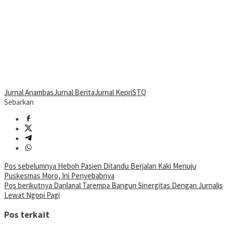
Jurnal Anambas
Jurnal Berita
Jurnal Kepri
STQ
Sebarkan
Navigasi
Pos sebelumnya
Heboh Pasien Ditandu Berjalan Kaki Menuju
Puskesmas Moro, Ini Penyebabnya
pos
Pos berikutnya
Danlanal Tarempa Bangun Sinergitas Dengan Jurnalis
Lewat Ngopi Pagi
Pos terkait