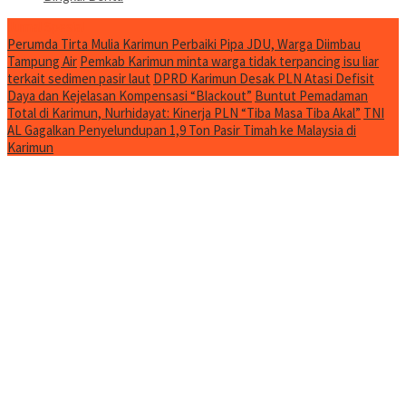
Jurnal Spesial
Perumda Tirta Mulia Karimun Perbaiki Pipa JDU, Warga Diimbau
Tampung Air
Pemkab Karimun minta warga tidak terpancing isu liar
terkait sedimen pasir laut
DPRD Karimun Desak PLN Atasi Defisit
Daya dan Kejelasan Kompensasi “Blackout”
Buntut Pemadaman
Total di Karimun, Nurhidayat: Kinerja PLN “Tiba Masa Tiba Akal”
TNI
AL Gagalkan Penyelundupan 1,9 Ton Pasir Timah ke Malaysia di
Karimun