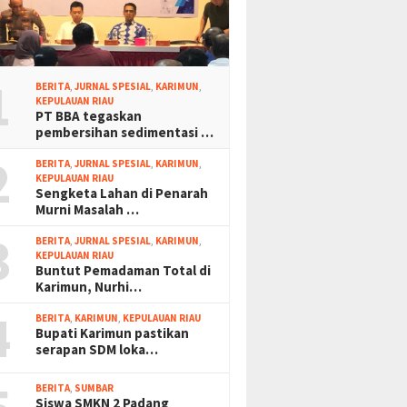
1
BERITA
,
JURNAL SPESIAL
,
KARIMUN
,
KEPULAUAN RIAU
PT BBA tegaskan
pembersihan sedimentasi …
2
BERITA
,
JURNAL SPESIAL
,
KARIMUN
,
KEPULAUAN RIAU
Sengketa Lahan di Penarah
Murni Masalah …
3
BERITA
,
JURNAL SPESIAL
,
KARIMUN
,
KEPULAUAN RIAU
Buntut Pemadaman Total di
Karimun, Nurhi…
4
BERITA
,
KARIMUN
,
KEPULAUAN RIAU
Bupati Karimun pastikan
serapan SDM loka…
BERITA
,
SUMBAR
Siswa SMKN 2 Padang