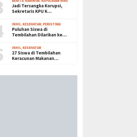
3
BERITA
,
KARIMUN
,
KEPULAUAN RIAU
Jadi Tersangka Korupsi,
Sekretaris KPU K…
4
INHIL
,
KESEHATAN
,
PERISTIWA
Puluhan Siswa di
Tembilahan Dilarikan ke…
5
INHIL
,
KESEHATAN
27 Siswa di Tembilahan
Keracunan Makanan…