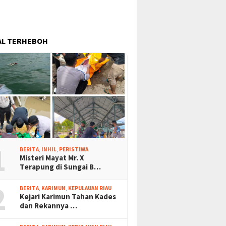
AL TERHEBOH
1
BERITA
,
INHIL
,
PERISTIWA
Misteri Mayat Mr. X
Terapung di Sungai B…
2
BERITA
,
KARIMUN
,
KEPULAUAN RIAU
Kejari Karimun Tahan Kades
dan Rekannya …