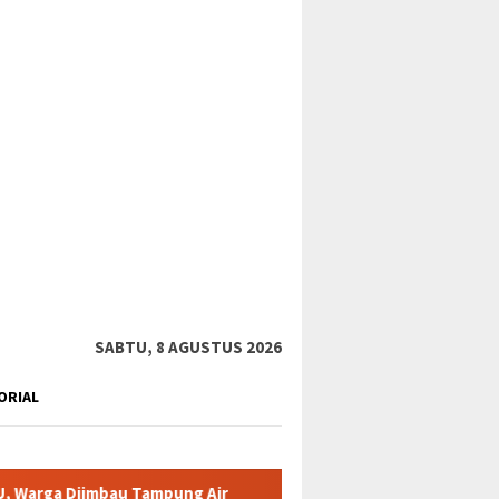
tutup
SABTU, 8 AGUSTUS 2026
ORIAL
u Tampung Air
Pemkab Karimun minta warga tidak terpancin