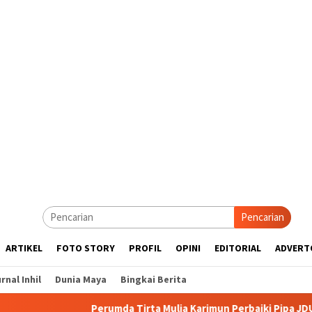
Pencarian
ARTIKEL
FOTO STORY
PROFIL
OPINI
EDITORIAL
ADVERT
rnal Inhil
Dunia Maya
Bingkai Berita
Perumda Tirta Mulia Karimun Perbaiki Pipa JDU, Warga Diimba