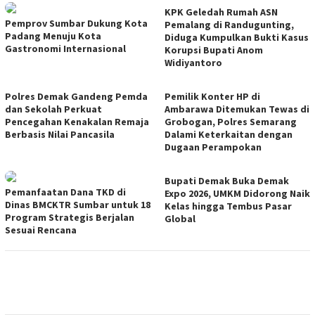
KPK Geledah Rumah ASN
Pemprov Sumbar Dukung Kota
Pemalang di Randugunting,
Padang Menuju Kota
Diduga Kumpulkan Bukti Kasus
Gastronomi Internasional
Korupsi Bupati Anom
Widiyantoro
Polres Demak Gandeng Pemda
Pemilik Konter HP di
dan Sekolah Perkuat
Ambarawa Ditemukan Tewas di
Pencegahan Kenakalan Remaja
Grobogan, Polres Semarang
Berbasis Nilai Pancasila
Dalami Keterkaitan dengan
Dugaan Perampokan
Bupati Demak Buka Demak
Pemanfaatan Dana TKD di
Expo 2026, UMKM Didorong Naik
Dinas BMCKTR Sumbar untuk 18
Kelas hingga Tembus Pasar
Program Strategis Berjalan
Global
Sesuai Rencana