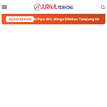
Menu
Mobile
imun Perbaiki Pipa JDU, Warga Diimbau Tampung Air
Jurnal Spesial
Pemk