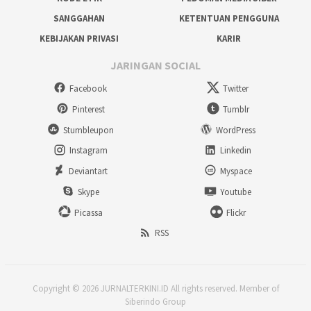
SANGGAHAN
KETENTUAN PENGGUNA
KEBIJAKAN PRIVASI
KARIR
JARINGAN SOCIAL
Facebook
Twitter
Pinterest
Tumblr
Stumbleupon
WordPress
Instagram
Linkedin
Deviantart
Myspace
Skype
Youtube
Picassa
Flickr
RSS
Copyright © 2026 JURNALTERKINI.ID All rights reserved. Member of
Siberindo Group