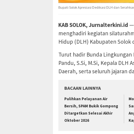
Bupati Solok Apresiasi Dedikasi DLH dan Serahkan
KAB SOLOK, Jurnalterkini.id
— 
menghadiri kegiatan silaturah
Hidup (DLH) Kabupaten Solok d
Turut hadir Bunda Lingkungan 
Pandu, S.Si, M.Si, Kepala DLH 
Daerah, serta seluruh jajaran d
BACAAN LAINNYA
Pulihkan Pelayanan Air
Mo
Bersih, SPAM Bukik Gompong
Sa
Ditargetkan Selesai Akhir
An
Oktober 2026
Ka