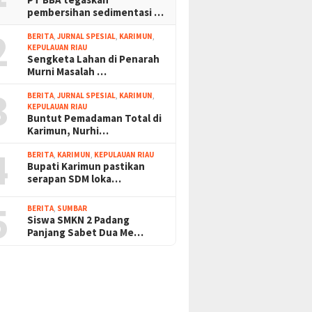
pembersihan sedimentasi …
2
BERITA
,
JURNAL SPESIAL
,
KARIMUN
,
KEPULAUAN RIAU
Sengketa Lahan di Penarah
Murni Masalah …
3
BERITA
,
JURNAL SPESIAL
,
KARIMUN
,
KEPULAUAN RIAU
Buntut Pemadaman Total di
Karimun, Nurhi…
4
BERITA
,
KARIMUN
,
KEPULAUAN RIAU
Bupati Karimun pastikan
serapan SDM loka…
5
BERITA
,
SUMBAR
Siswa SMKN 2 Padang
Panjang Sabet Dua Me…