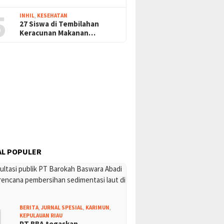
5
INHIL
,
KESEHATAN
27 Siswa di Tembilahan
Keracunan Makanan…
L POPULER
1
BERITA
,
JURNAL SPESIAL
,
KARIMUN
,
KEPULAUAN RIAU
PT BBA tegaskan