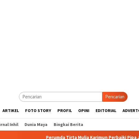
Pencarian
ARTIKEL
FOTO STORY
PROFIL
OPINI
EDITORIAL
ADVERT
rnal Inhil
Dunia Maya
Bingkai Berita
Perumda Tirta Mulia Karimun Perbaiki Pipa JDU, Warga Di