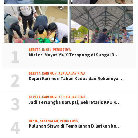
1
BERITA
,
INHIL
,
PERISTIWA
Misteri Mayat Mr. X Terapung di Sungai B…
2
BERITA
,
KARIMUN
,
KEPULAUAN RIAU
Kejari Karimun Tahan Kades dan Rekannya …
3
BERITA
,
KARIMUN
,
KEPULAUAN RIAU
Jadi Tersangka Korupsi, Sekretaris KPU K…
4
INHIL
,
KESEHATAN
,
PERISTIWA
Puluhan Siswa di Tembilahan Dilarikan ke…