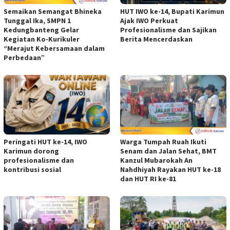
Semaikan Semangat Bhineka
HUT IWO ke-14, Bupati Karimun
Tunggal Ika, SMPN 1
Ajak IWO Perkuat
Kedungbanteng Gelar
Profesionalisme dan Sajikan
Kegiatan Ko-Kurikuler
Berita Mencerdaskan
“Merajut Kebersamaan dalam
Perbedaan”
Peringati HUT ke-14, IWO
Warga Tumpah Ruah Ikuti
Karimun dorong
Senam dan Jalan Sehat, BMT
profesionalisme dan
Kanzul Mubarokah An
kontribusi sosial
Nahdhiyah Rayakan HUT ke-18
dan HUT RI ke-81