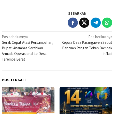
SEBARKAN
Navigasi
Pos sebelumnya
Pos berikutnya
Gerak Cepat Atasi Persampahan,
Kepala Desa Karangawen Sebut
pos
Bupati Anambas Serahkan
Bantuan Pangan Tekan Dampak
Armada Operasional ke Desa
Inflasi
Tarempa Barat
POS TERKAIT