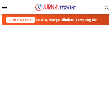
Menu
Mobile
 JDU, Warga Diimbau Tampung Air
Jurnal Spesial
Pemkab Karimun minta war