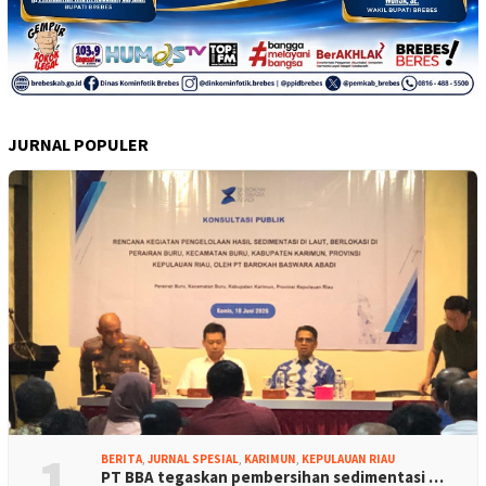
JURNAL POPULER
1
BERITA
,
JURNAL SPESIAL
,
KARIMUN
,
KEPULAUAN RIAU
PT BBA tegaskan pembersihan sedimentasi …