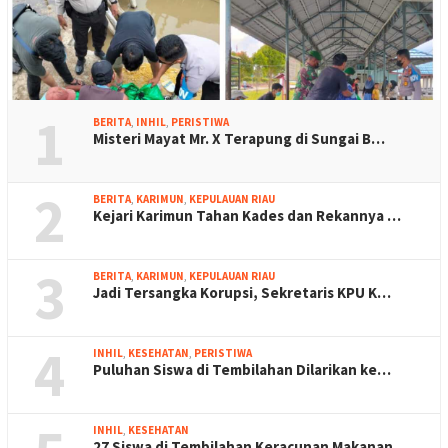
1
BERITA
,
INHIL
,
PERISTIWA
Misteri Mayat Mr. X Terapung di Sungai B…
2
BERITA
,
KARIMUN
,
KEPULAUAN RIAU
Kejari Karimun Tahan Kades dan Rekannya …
3
BERITA
,
KARIMUN
,
KEPULAUAN RIAU
Jadi Tersangka Korupsi, Sekretaris KPU K…
4
INHIL
,
KESEHATAN
,
PERISTIWA
Puluhan Siswa di Tembilahan Dilarikan ke…
INHIL
,
KESEHATAN
27 Siswa di Tembilahan Keracunan Makanan…