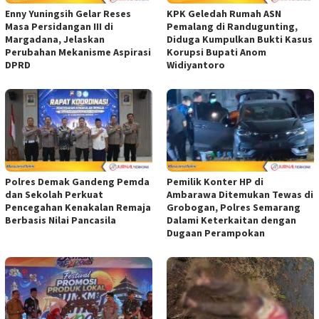
Enny Yuningsih Gelar Reses
KPK Geledah Rumah ASN
Masa Persidangan III di
Pemalang di Randugunting,
Margadana, Jelaskan
Diduga Kumpulkan Bukti Kasus
Perubahan Mekanisme Aspirasi
Korupsi Bupati Anom
DPRD
Widiyantoro
Polres Demak Gandeng Pemda
Pemilik Konter HP di
dan Sekolah Perkuat
Ambarawa Ditemukan Tewas di
Pencegahan Kenakalan Remaja
Grobogan, Polres Semarang
Berbasis Nilai Pancasila
Dalami Keterkaitan dengan
Dugaan Perampokan