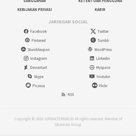
SANGGAHAN
KETENTUAN PENGGUNA
KEBIJAKAN PRIVASI
KARIR
JARINGAN SOCIAL
Facebook
Twitter
Pinterest
Tumblr
Stumbleupon
WordPress
Instagram
Linkedin
Deviantart
Myspace
Skype
Youtube
Picassa
Flickr
RSS
Copyright © 2026 JURNALTERKINI.ID All rights reserved. Member of
Siberindo Group