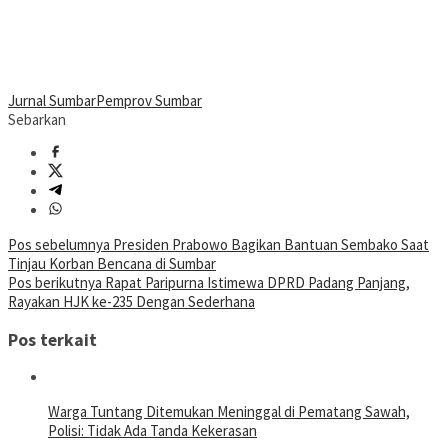
Jurnal Sumbar
Pemprov Sumbar
Sebarkan
Navigasi
Pos sebelumnya
Presiden Prabowo Bagikan Bantuan Sembako Saat
Tinjau Korban Bencana di Sumbar
pos
Pos berikutnya
Rapat Paripurna Istimewa DPRD Padang Panjang,
Rayakan HJK ke-235 Dengan Sederhana
Pos terkait
Warga Tuntang Ditemukan Meninggal di Pematang Sawah,
Polisi: Tidak Ada Tanda Kekerasan