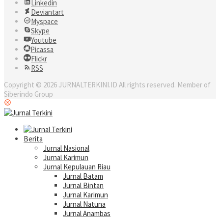
Linkedin
Deviantart
Myspace
Skype
Youtube
Picassa
Flickr
RSS
Copyright © 2026 JURNALTERKINI.ID All rights reserved. Member of
Siberindo Group
Berita
Jurnal Nasional
Jurnal Karimun
Jurnal Kepulauan Riau
Jurnal Batam
Jurnal Bintan
Jurnal Karimun
Jurnal Natuna
Jurnal Anambas