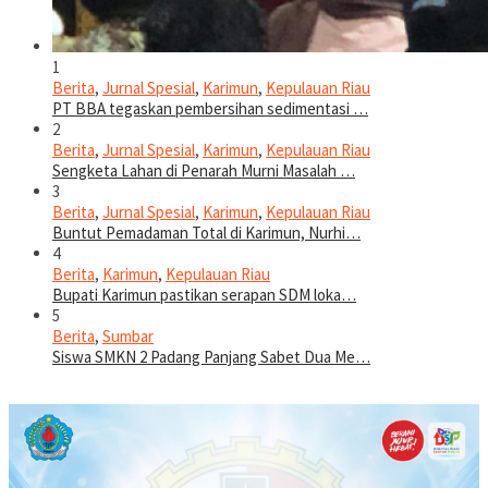
1
Berita
,
Jurnal Spesial
,
Karimun
,
Kepulauan Riau
PT BBA tegaskan pembersihan sedimentasi …
2
Berita
,
Jurnal Spesial
,
Karimun
,
Kepulauan Riau
Sengketa Lahan di Penarah Murni Masalah …
3
Berita
,
Jurnal Spesial
,
Karimun
,
Kepulauan Riau
Buntut Pemadaman Total di Karimun, Nurhi…
4
Berita
,
Karimun
,
Kepulauan Riau
Bupati Karimun pastikan serapan SDM loka…
5
Berita
,
Sumbar
Siswa SMKN 2 Padang Panjang Sabet Dua Me…