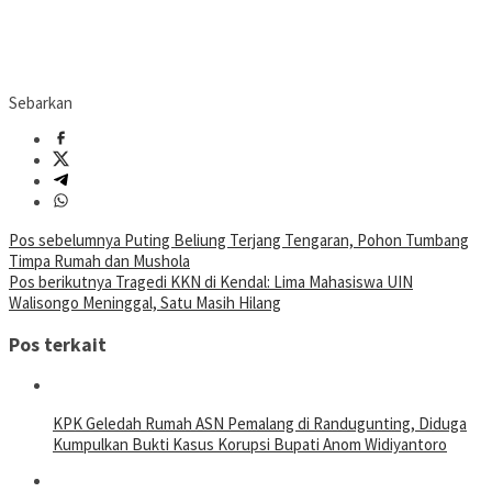
Sebarkan
Navigasi
Pos sebelumnya
Puting Beliung Terjang Tengaran, Pohon Tumbang
Timpa Rumah dan Mushola
pos
Pos berikutnya
Tragedi KKN di Kendal: Lima Mahasiswa UIN
Walisongo Meninggal, Satu Masih Hilang
Pos terkait
KPK Geledah Rumah ASN Pemalang di Randugunting, Diduga
Kumpulkan Bukti Kasus Korupsi Bupati Anom Widiyantoro