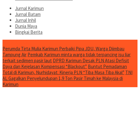
Jurnal Karimun
Jurnal Batam
Jurnal Inhil
Dunia Maya
Bingkai Berita
Jurnal Spesial
Perumda Tirta Mulia Karimun Perbaiki Pipa JDU, Warga Diimbau
Tampung Air
Pemkab Karimun minta warga tidak terpancing isu liar
terkait sedimen pasir laut
DPRD Karimun Desak PLN Atasi Defisit
Daya dan Kejelasan Kompensasi “Blackout”
Buntut Pemadaman
Total di Karimun, Nurhidayat: Kinerja PLN “Tiba Masa Tiba Akal”
TNI
AL Gagalkan Penyelundupan 1,9 Ton Pasir Timah ke Malaysia di
Karimun