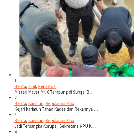
1
Berita
,
Inhil
,
Peristiwa
Misteri Mayat Mr. X Terapung di Sungai B…
2
Berita
,
Karimun
,
Kepulauan Riau
Kejari Karimun Tahan Kades dan Rekannya …
3
Berita
,
Karimun
,
Kepulauan Riau
Jadi Tersangka Korupsi, Sekretaris KPU K…
4