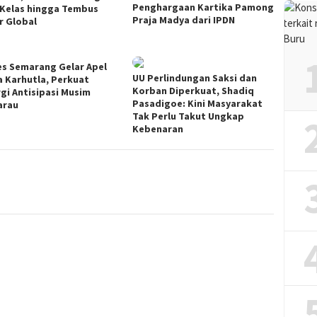
Penghargaan Kartika Pamong
 Kelas hingga Tembus
Praja Madya dari IPDN
r Global
es Semarang Gelar Apel
UU Perlindungan Saksi dan
a Karhutla, Perkuat
Korban Diperkuat, Shadiq
rgi Antisipasi Musim
Pasadigoe: Kini Masyarakat
arau
Tak Perlu Takut Ungkap
Kebenaran