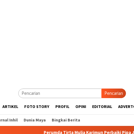
Pencarian
ARTIKEL
FOTO STORY
PROFIL
OPINI
EDITORIAL
ADVERT
rnal Inhil
Dunia Maya
Bingkai Berita
Perumda Tirta Mulia Karimun Perbaiki Pipa JDU, Warga Diim