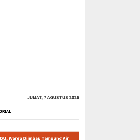
tutup
JUMAT, 7 AGUSTUS 2026
ORIAL
bau Tampung Air
Pemkab Karimun minta warga tidak terpanc