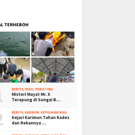
AL TERHEBOH
1
BERITA
,
INHIL
,
PERISTIWA
Misteri Mayat Mr. X
Terapung di Sungai B…
2
BERITA
,
KARIMUN
,
KEPULAUAN RIAU
Kejari Karimun Tahan Kades
dan Rekannya …