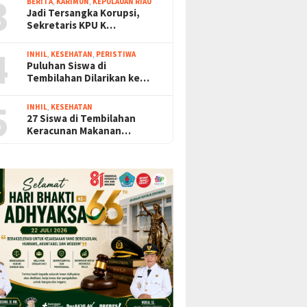
3
BERITA
,
KARIMUN
,
KEPULAUAN RIAU
Jadi Tersangka Korupsi,
Sekretaris KPU K…
4
INHIL
,
KESEHATAN
,
PERISTIWA
Puluhan Siswa di
Tembilahan Dilarikan ke…
5
INHIL
,
KESEHATAN
27 Siswa di Tembilahan
Keracunan Makanan…