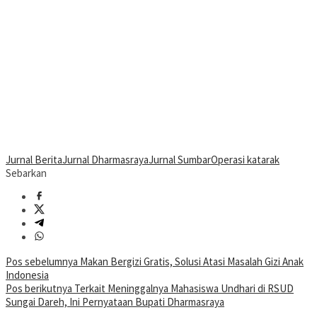
Jurnal Berita
Jurnal Dharmasraya
Jurnal Sumbar
Operasi katarak
Sebarkan
Navigasi
Pos sebelumnya
Makan Bergizi Gratis, Solusi Atasi Masalah Gizi Anak
Indonesia
pos
Pos berikutnya
Terkait Meninggalnya Mahasiswa Undhari di RSUD
Sungai Dareh, Ini Pernyataan Bupati Dharmasraya