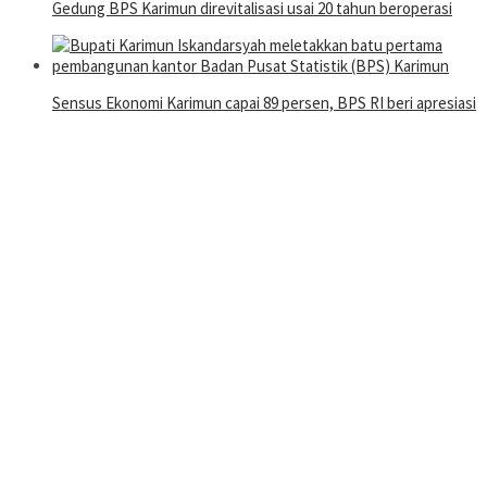
Gedung BPS Karimun direvitalisasi usai 20 tahun beroperasi
Sensus Ekonomi Karimun capai 89 persen, BPS RI beri apresiasi