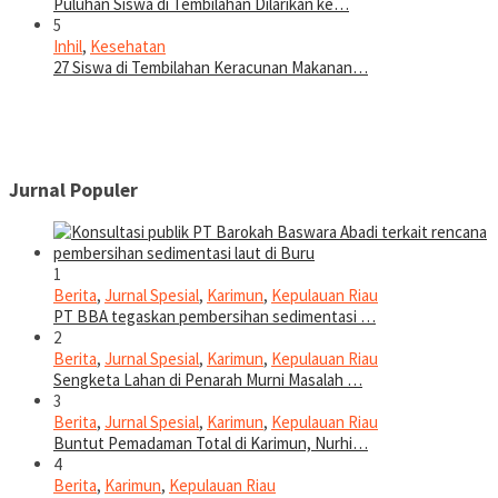
Puluhan Siswa di Tembilahan Dilarikan ke…
5
Inhil
,
Kesehatan
27 Siswa di Tembilahan Keracunan Makanan…
Jurnal Populer
1
Berita
,
Jurnal Spesial
,
Karimun
,
Kepulauan Riau
PT BBA tegaskan pembersihan sedimentasi …
2
Berita
,
Jurnal Spesial
,
Karimun
,
Kepulauan Riau
Sengketa Lahan di Penarah Murni Masalah …
3
Berita
,
Jurnal Spesial
,
Karimun
,
Kepulauan Riau
Buntut Pemadaman Total di Karimun, Nurhi…
4
Berita
,
Karimun
,
Kepulauan Riau