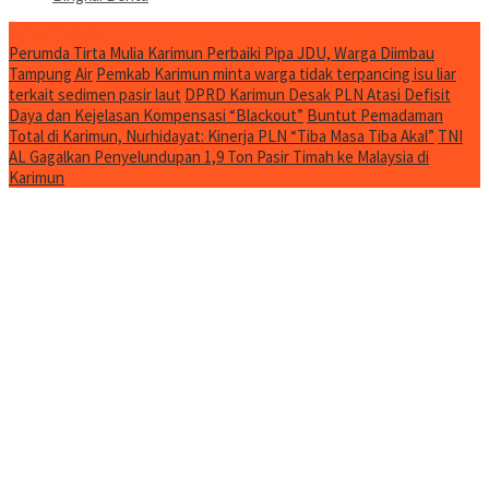
Jurnal Spesial
Perumda Tirta Mulia Karimun Perbaiki Pipa JDU, Warga Diimbau
Tampung Air
Pemkab Karimun minta warga tidak terpancing isu liar
terkait sedimen pasir laut
DPRD Karimun Desak PLN Atasi Defisit
Daya dan Kejelasan Kompensasi “Blackout”
Buntut Pemadaman
Total di Karimun, Nurhidayat: Kinerja PLN “Tiba Masa Tiba Akal”
TNI
AL Gagalkan Penyelundupan 1,9 Ton Pasir Timah ke Malaysia di
Karimun