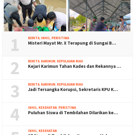
1
BERITA
,
INHIL
,
PERISTIWA
Misteri Mayat Mr. X Terapung di Sungai B…
2
BERITA
,
KARIMUN
,
KEPULAUAN RIAU
Kejari Karimun Tahan Kades dan Rekannya …
3
BERITA
,
KARIMUN
,
KEPULAUAN RIAU
Jadi Tersangka Korupsi, Sekretaris KPU K…
4
INHIL
,
KESEHATAN
,
PERISTIWA
Puluhan Siswa di Tembilahan Dilarikan ke…
INHIL
,
KESEHATAN