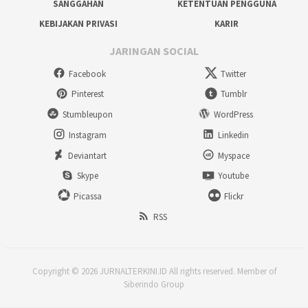
SANGGAHAN
KETENTUAN PENGGUNA
KEBIJAKAN PRIVASI
KARIR
JARINGAN SOCIAL
Facebook
Twitter
Pinterest
Tumblr
Stumbleupon
WordPress
Instagram
Linkedin
Deviantart
Myspace
Skype
Youtube
Picassa
Flickr
RSS
Copyright © 2026 JURNALTERKINI.ID All rights reserved. Member of
Siberindo Group