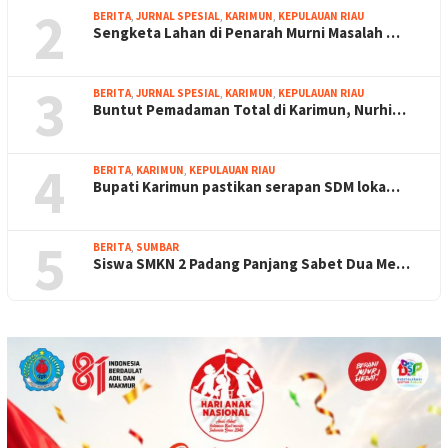
2
BERITA
,
JURNAL SPESIAL
,
KARIMUN
,
KEPULAUAN RIAU
Sengketa Lahan di Penarah Murni Masalah …
3
BERITA
,
JURNAL SPESIAL
,
KARIMUN
,
KEPULAUAN RIAU
Buntut Pemadaman Total di Karimun, Nurhi…
4
BERITA
,
KARIMUN
,
KEPULAUAN RIAU
Bupati Karimun pastikan serapan SDM loka…
5
BERITA
,
SUMBAR
Siswa SMKN 2 Padang Panjang Sabet Dua Me…