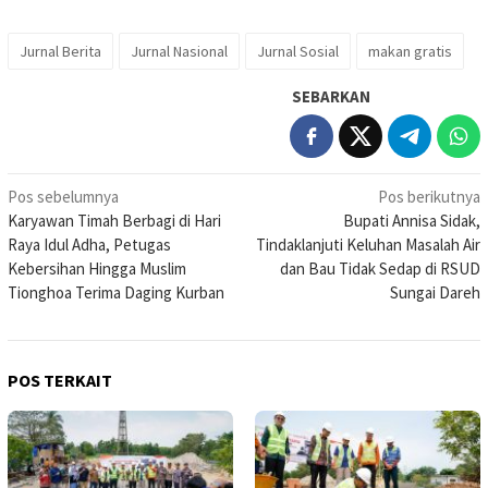
Jurnal Berita
Jurnal Nasional
Jurnal Sosial
makan gratis
SEBARKAN
Navigasi
Pos sebelumnya
Pos berikutnya
Karyawan Timah Berbagi di Hari
Bupati Annisa Sidak,
pos
Raya Idul Adha, Petugas
Tindaklanjuti Keluhan Masalah Air
Kebersihan Hingga Muslim
dan Bau Tidak Sedap di RSUD
Tionghoa Terima Daging Kurban
Sungai Dareh
POS TERKAIT