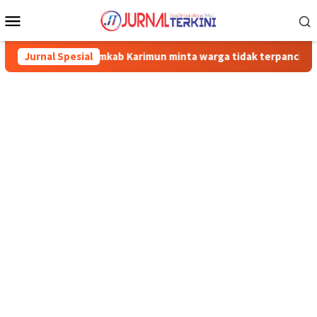
Menu
Mobile
mkab Karimun minta warga tidak terpancing isu liar terkait sedim
Jurnal Spesial