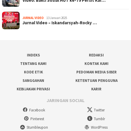
Video: Bakti Sosial HUT ke-79 Persit Kar…
JURNAL VIDEO
13 Januari 2025
Jurnal Video – Iskandarsyah-Rocky …
INDEKS
REDAKSI
TENTANG KAMI
KONTAK KAMI
KODE ETIK
PEDOMAN MEDIA SIBER
SANGGAHAN
KETENTUAN PENGGUNA
KEBIJAKAN PRIVASI
KARIR
JARINGAN SOCIAL
Facebook
Twitter
Pinterest
Tumblr
Stumbleupon
WordPress