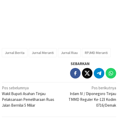
Jurnal Berita
Jurnal Meranti
Jurnal Riau
RPJMD Meranti
SEBARKAN
Navigasi
Pos sebelumnya
Pos berikutnya
Wakil Bupati Asahan Tinjau
Irdam IV / Diponegoro Tinjau
pos
Pelaksanaan Pemeliharaan Ruas
TMMD Reguler Ke-123 Kodim
Jalan Bernilai 5 Miliar
0716/Demak