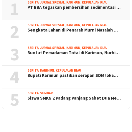
1
BERITA
,
JURNAL SPESIAL
,
KARIMUN
,
KEPULAUAN RIAU
PT BBA tegaskan pembersihan sedimentasi …
2
BERITA
,
JURNAL SPESIAL
,
KARIMUN
,
KEPULAUAN RIAU
Sengketa Lahan di Penarah Murni Masalah …
3
BERITA
,
JURNAL SPESIAL
,
KARIMUN
,
KEPULAUAN RIAU
Buntut Pemadaman Total di Karimun, Nurhi…
4
BERITA
,
KARIMUN
,
KEPULAUAN RIAU
Bupati Karimun pastikan serapan SDM loka…
5
BERITA
,
SUMBAR
Siswa SMKN 2 Padang Panjang Sabet Dua Me…