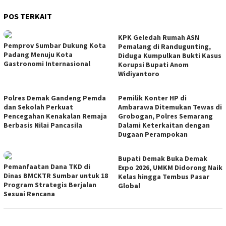
POS TERKAIT
KPK Geledah Rumah ASN
Pemprov Sumbar Dukung Kota
Pemalang di Randugunting,
Padang Menuju Kota
Diduga Kumpulkan Bukti Kasus
Gastronomi Internasional
Korupsi Bupati Anom
Widiyantoro
Polres Demak Gandeng Pemda
Pemilik Konter HP di
dan Sekolah Perkuat
Ambarawa Ditemukan Tewas di
Pencegahan Kenakalan Remaja
Grobogan, Polres Semarang
Berbasis Nilai Pancasila
Dalami Keterkaitan dengan
Dugaan Perampokan
Bupati Demak Buka Demak
Pemanfaatan Dana TKD di
Expo 2026, UMKM Didorong Naik
Dinas BMCKTR Sumbar untuk 18
Kelas hingga Tembus Pasar
Program Strategis Berjalan
Global
Sesuai Rencana