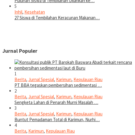
Puluhan Siswa di Tembilahan Dilarikan ke…
5
Inhil
,
Kesehatan
27 Siswa di Tembilahan Keracunan Makanan…
Jurnal Populer
1
Berita
,
Jurnal Spesial
,
Karimun
,
Kepulauan Riau
PT BBA tegaskan pembersihan sedimentasi …
2
Berita
,
Jurnal Spesial
,
Karimun
,
Kepulauan Riau
Sengketa Lahan di Penarah Murni Masalah …
3
Berita
,
Jurnal Spesial
,
Karimun
,
Kepulauan Riau
Buntut Pemadaman Total di Karimun, Nurhi…
4
Berita
,
Karimun
,
Kepulauan Riau