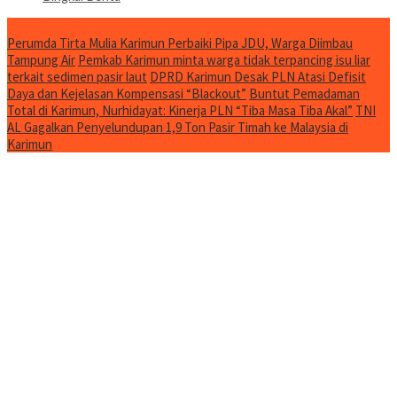
Jurnal Spesial
Perumda Tirta Mulia Karimun Perbaiki Pipa JDU, Warga Diimbau
Tampung Air
Pemkab Karimun minta warga tidak terpancing isu liar
terkait sedimen pasir laut
DPRD Karimun Desak PLN Atasi Defisit
Daya dan Kejelasan Kompensasi “Blackout”
Buntut Pemadaman
Total di Karimun, Nurhidayat: Kinerja PLN “Tiba Masa Tiba Akal”
TNI
AL Gagalkan Penyelundupan 1,9 Ton Pasir Timah ke Malaysia di
Karimun