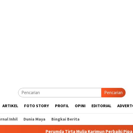
Pencarian
ARTIKEL
FOTO STORY
PROFIL
OPINI
EDITORIAL
ADVERT
rnal Inhil
Dunia Maya
Bingkai Berita
Perumda Tirta Mulia Karimun Perbaiki Pipa JDU, Warga Diimb