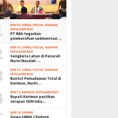
1
BERITA
,
JURNAL SPESIAL
,
KARIMUN
,
KEPULAUAN RIAU
PT BBA tegaskan
pembersihan sedimentasi …
2
BERITA
,
JURNAL SPESIAL
,
KARIMUN
,
KEPULAUAN RIAU
Sengketa Lahan di Penarah
Murni Masalah …
3
BERITA
,
JURNAL SPESIAL
,
KARIMUN
,
KEPULAUAN RIAU
Buntut Pemadaman Total di
Karimun, Nurhi…
4
BERITA
,
KARIMUN
,
KEPULAUAN RIAU
Bupati Karimun pastikan
serapan SDM loka…
BERITA
,
SUMBAR
Siswa SMKN 2 Padang