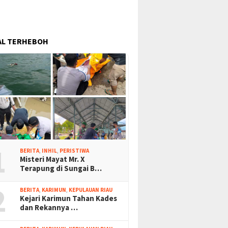
AL TERHEBOH
1
BERITA
,
INHIL
,
PERISTIWA
Misteri Mayat Mr. X
Terapung di Sungai B…
2
BERITA
,
KARIMUN
,
KEPULAUAN RIAU
Kejari Karimun Tahan Kades
dan Rekannya …