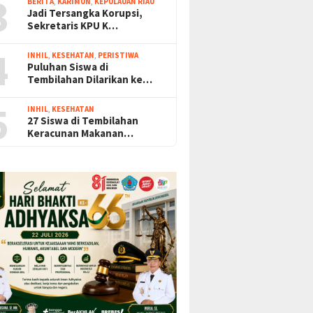
3
BERITA
,
KARIMUN
,
KEPULAUAN RIAU
Jadi Tersangka Korupsi,
Sekretaris KPU K…
4
INHIL
,
KESEHATAN
,
PERISTIWA
Puluhan Siswa di
Tembilahan Dilarikan ke…
5
INHIL
,
KESEHATAN
27 Siswa di Tembilahan
Keracunan Makanan…