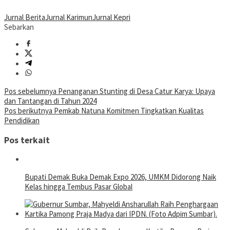
Jurnal Berita
Jurnal Karimun
Jurnal Kepri
Sebarkan
Navigasi
Pos sebelumnya
Penanganan Stunting di Desa Catur Karya: Upaya
dan Tantangan di Tahun 2024
pos
Pos berikutnya
Pemkab Natuna Komitmen Tingkatkan Kualitas
Pendidikan
Pos terkait
Bupati Demak Buka Demak Expo 2026, UMKM Didorong Naik
Kelas hingga Tembus Pasar Global