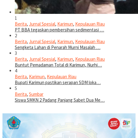
1
Berita
,
Jurnal Spesial
,
Karimun
,
Kepulauan Riau
PT BBA tegaskan pembersihan sedimentasi …
2
Berita
,
Jurnal Spesial
,
Karimun
,
Kepulauan Riau
Sengketa Lahan di Penarah Murni Masalah …
3
Berita
,
Jurnal Spesial
,
Karimun
,
Kepulauan Riau
Buntut Pemadaman Total di Karimun, Nurhi…
4
Berita
,
Karimun
,
Kepulauan Riau
Bupati Karimun pastikan serapan SDM loka…
5
Berita
,
Sumbar
Siswa SMKN 2 Padang Panjang Sabet Dua Me…