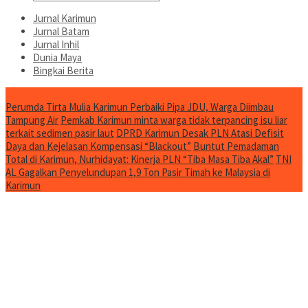
Jurnal Karimun
Jurnal Batam
Jurnal Inhil
Dunia Maya
Bingkai Berita
Jurnal Spesial
Perumda Tirta Mulia Karimun Perbaiki Pipa JDU, Warga Diimbau
Tampung Air
Pemkab Karimun minta warga tidak terpancing isu liar
terkait sedimen pasir laut
DPRD Karimun Desak PLN Atasi Defisit
Daya dan Kejelasan Kompensasi “Blackout”
Buntut Pemadaman
Total di Karimun, Nurhidayat: Kinerja PLN “Tiba Masa Tiba Akal”
TNI
AL Gagalkan Penyelundupan 1,9 Ton Pasir Timah ke Malaysia di
Karimun