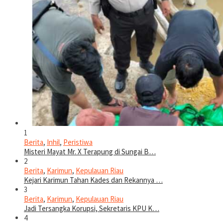
1
Berita
,
Inhil
,
Peristiwa
Misteri Mayat Mr. X Terapung di Sungai B…
2
Berita
,
Karimun
,
Kepulauan Riau
Kejari Karimun Tahan Kades dan Rekannya …
3
Berita
,
Karimun
,
Kepulauan Riau
Jadi Tersangka Korupsi, Sekretaris KPU K…
4