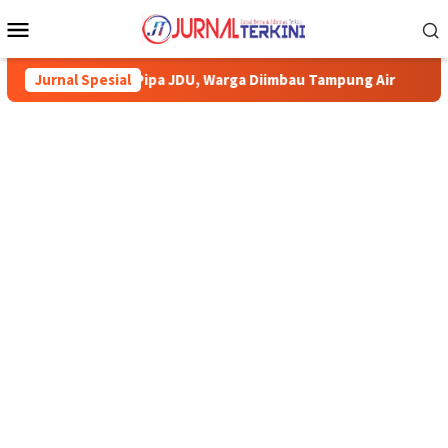
Menu
Mobile
a JDU, Warga Diimbau Tampung Air
Jurnal Spesial
Pemkab Karimun minta wa