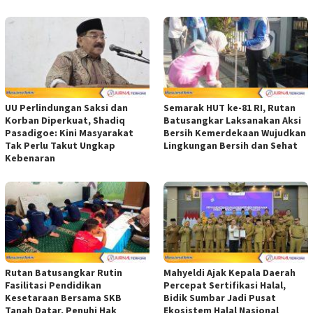
UU Perlindungan Saksi dan
Semarak HUT ke-81 RI, Rutan
Korban Diperkuat, Shadiq
Batusangkar Laksanakan Aksi
Pasadigoe: Kini Masyarakat
Bersih Kemerdekaan Wujudkan
Tak Perlu Takut Ungkap
Lingkungan Bersih dan Sehat
Kebenaran
Rutan Batusangkar Rutin
Mahyeldi Ajak Kepala Daerah
Fasilitasi Pendidikan
Percepat Sertifikasi Halal,
Kesetaraan Bersama SKB
Bidik Sumbar Jadi Pusat
Tanah Datar, Penuhi Hak
Ekosistem Halal Nasional