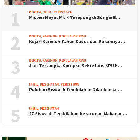
1
BERITA
,
INHIL
,
PERISTIWA
Misteri Mayat Mr. X Terapung di Sungai B…
2
BERITA
,
KARIMUN
,
KEPULAUAN RIAU
Kejari Karimun Tahan Kades dan Rekannya …
3
BERITA
,
KARIMUN
,
KEPULAUAN RIAU
Jadi Tersangka Korupsi, Sekretaris KPU K…
4
INHIL
,
KESEHATAN
,
PERISTIWA
Puluhan Siswa di Tembilahan Dilarikan ke…
5
INHIL
,
KESEHATAN
27 Siswa di Tembilahan Keracunan Makanan…