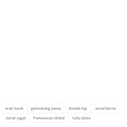
Arab Saudi
gelombang panas
Ibadah Haji
Jurnal Berita
Jurnal Jagat
Pemanasan Global
Suhu dunia