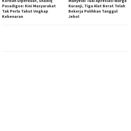
Korban Diperkuat, Shadiq
Mahyeldi Tuai Apresiasi Warga
Pasadigoe: Kini Masyarakat
Kuranji, Tiga Alat Berat Telah
Tak Perlu Takut Ungkap
Bekerja Pulihkan Tanggul
Kebenaran
Jebol