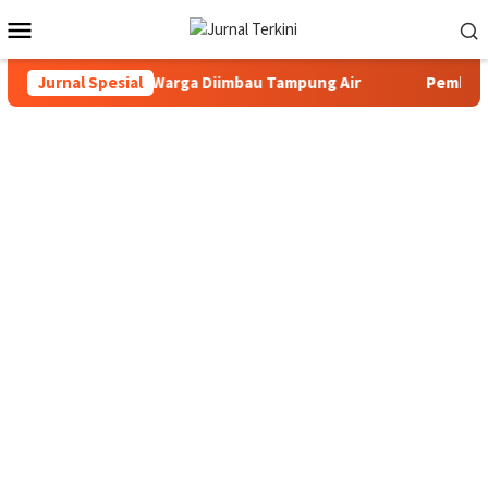
Menu
Mobile
aiki Pipa JDU, Warga Diimbau Tampung Air
Jurnal Spesial
Pemkab Karimun