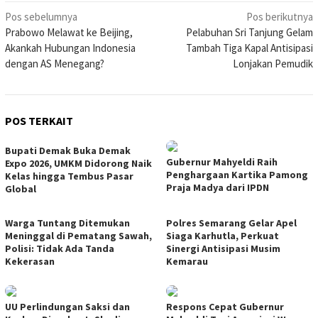
Navigasi
Pos sebelumnya
Pos berikutnya
Prabowo Melawat ke Beijing,
Pelabuhan Sri Tanjung Gelam
pos
Akankah Hubungan Indonesia
Tambah Tiga Kapal Antisipasi
dengan AS Menegang?
Lonjakan Pemudik
POS TERKAIT
Bupati Demak Buka Demak
Gubernur Mahyeldi Raih
Expo 2026, UMKM Didorong Naik
Penghargaan Kartika Pamong
Kelas hingga Tembus Pasar
Praja Madya dari IPDN
Global
Warga Tuntang Ditemukan
Polres Semarang Gelar Apel
Meninggal di Pematang Sawah,
Siaga Karhutla, Perkuat
Polisi: Tidak Ada Tanda
Sinergi Antisipasi Musim
Kekerasan
Kemarau
UU Perlindungan Saksi dan
Respons Cepat Gubernur