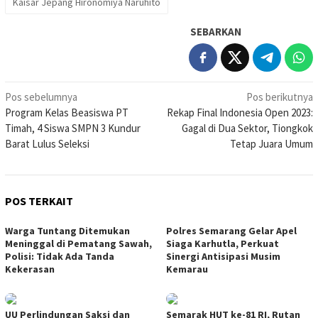
Kaisar Jepang Hironomiya Naruhito
SEBARKAN
Navigasi
Pos sebelumnya
Pos berikutnya
Program Kelas Beasiswa PT
Rekap Final Indonesia Open 2023:
pos
Timah, 4 Siswa SMPN 3 Kundur
Gagal di Dua Sektor, Tiongkok
Barat Lulus Seleksi
Tetap Juara Umum
POS TERKAIT
Warga Tuntang Ditemukan
Polres Semarang Gelar Apel
Meninggal di Pematang Sawah,
Siaga Karhutla, Perkuat
Polisi: Tidak Ada Tanda
Sinergi Antisipasi Musim
Kekerasan
Kemarau
UU Perlindungan Saksi dan
Semarak HUT ke-81 RI, Rutan