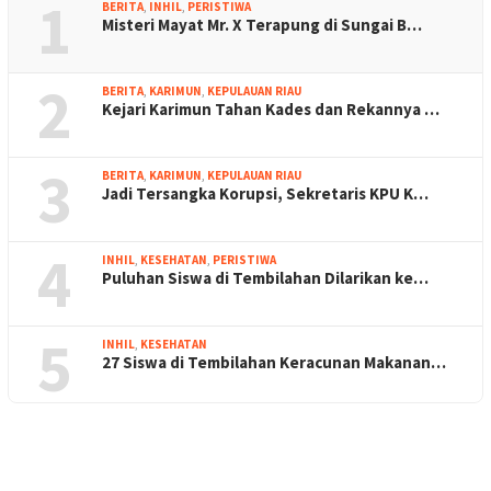
1
BERITA
,
INHIL
,
PERISTIWA
Misteri Mayat Mr. X Terapung di Sungai B…
2
BERITA
,
KARIMUN
,
KEPULAUAN RIAU
Kejari Karimun Tahan Kades dan Rekannya …
3
BERITA
,
KARIMUN
,
KEPULAUAN RIAU
Jadi Tersangka Korupsi, Sekretaris KPU K…
4
INHIL
,
KESEHATAN
,
PERISTIWA
Puluhan Siswa di Tembilahan Dilarikan ke…
5
INHIL
,
KESEHATAN
27 Siswa di Tembilahan Keracunan Makanan…