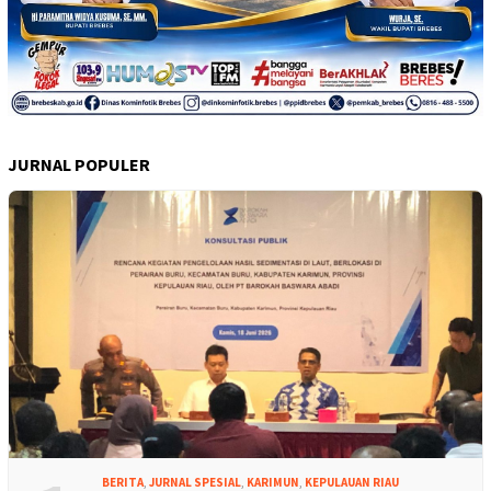
JURNAL POPULER
BERITA
,
JURNAL SPESIAL
,
KARIMUN
,
KEPULAUAN RIAU