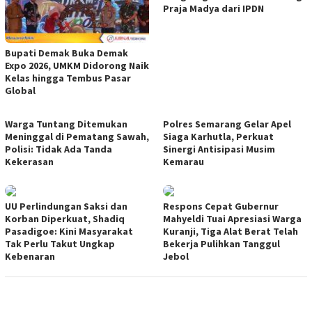
Praja Madya dari IPDN
Bupati Demak Buka Demak
Expo 2026, UMKM Didorong Naik
Kelas hingga Tembus Pasar
Global
Warga Tuntang Ditemukan
Polres Semarang Gelar Apel
Meninggal di Pematang Sawah,
Siaga Karhutla, Perkuat
Polisi: Tidak Ada Tanda
Sinergi Antisipasi Musim
Kekerasan
Kemarau
UU Perlindungan Saksi dan
Respons Cepat Gubernur
Korban Diperkuat, Shadiq
Mahyeldi Tuai Apresiasi Warga
Pasadigoe: Kini Masyarakat
Kuranji, Tiga Alat Berat Telah
Tak Perlu Takut Ungkap
Bekerja Pulihkan Tanggul
Kebenaran
Jebol